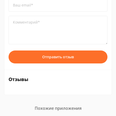
Ваш email*
Комментарий*
Отправить отзыв
Отзывы
Похожие приложения