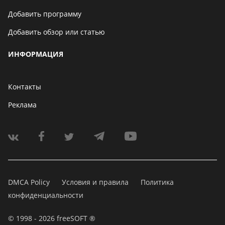
Добавить программу
Добавить обзор или статью
ИНФОРМАЦИЯ
Контакты
Реклама
DMCA Policy
Условия и правила
Политика
конфиденциальности
© 1998 - 2026 freeSOFT ®