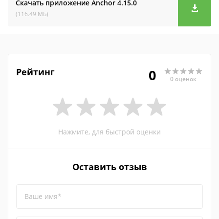
Скачать приложение Anchor
4.15.0
(116.49 МБ)
Рейтинг
0
0 оценок
Нажмите, для быстрой оценки
Оставить отзыв
Ваше имя*