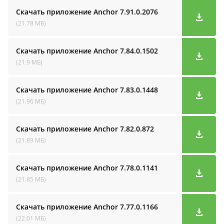
Скачать приложение Anchor
7.91.0.2076
(21.78 МБ)
Скачать приложение Anchor
7.84.0.1502
(21.9 МБ)
Скачать приложение Anchor
7.83.0.1448
(21.96 МБ)
Скачать приложение Anchor
7.82.0.872
(21.89 МБ)
Скачать приложение Anchor
7.78.0.1141
(21.85 МБ)
Скачать приложение Anchor
7.77.0.1166
(22.01 МБ)