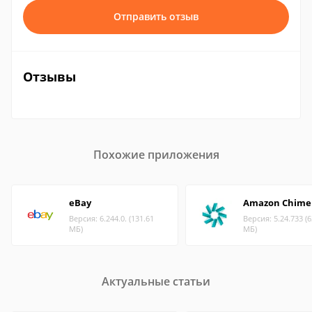
Отправить отзыв
Отзывы
Похожие приложения
eBay
Amazon Chime
Версия: 6.244.0. (131.61
Версия: 5.24.733 (6
МБ)
МБ)
Актуальные статьи