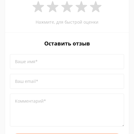
Нажмите, для быстрой оценки
Оставить отзыв
Ваше имя*
Ваш email*
Комментарий*