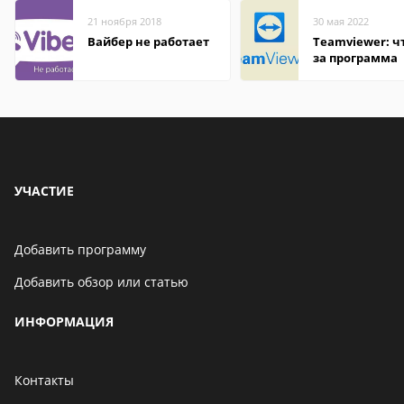
21 ноября 2018
30 мая 2022
Вайбер не работает
Teamviewer: чт
за программа
УЧАСТИЕ
Добавить программу
Добавить обзор или статью
ИНФОРМАЦИЯ
Контакты