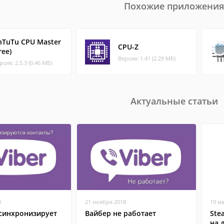
Похожие приложения
nTuTu CPU Master
CPU-Z
ree)
Версия: 1.41 (2.29 МБ)
рсия: 2.5.3 (0.46 МБ)
Актуальные статьи
8
21 ноября 2018
19 м
 синхронизирует
Вайбер не работает
Ste
на 