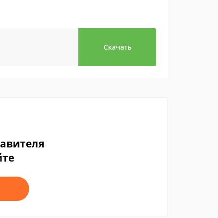
Скачать
тавителя
йте