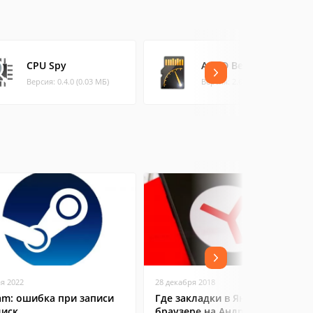
CPU Spy
A1 SD Bench
Версия: 0.4.0 (0.03 МБ)
Версия: 2.6.4 (1.55 МБ)
ая 2022
28 декабря 2018
am: ошибка при записи
Где закладки в Яндекс
диск
браузере на Андроид