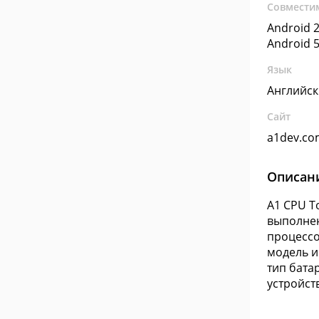
Совмести
Android 2
Android 5
Язык
Английс
Сайт
a1dev.co
Описан
A1 CPU T
выполнен
процессо
модель и
тип бата
устройст