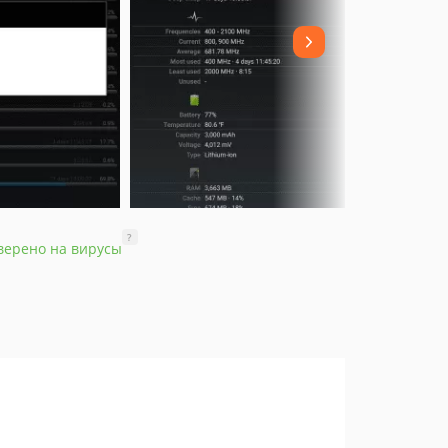
?
верено на вирусы