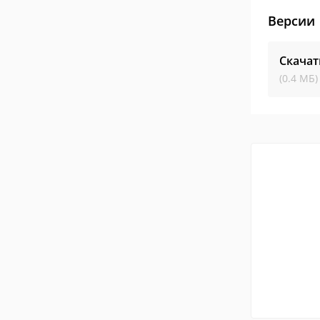
Версии
Скачат
(0.4 МБ)