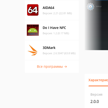
AIDA64
Версия: 2.21 (22.81 МБ)
Do I Have NFC
Версия: 1.2 (0.17 МБ)
3DMark
Версия: 2.6.5047 (63.8 МБ)
Все программы →
Характери
Версия
2.0.0