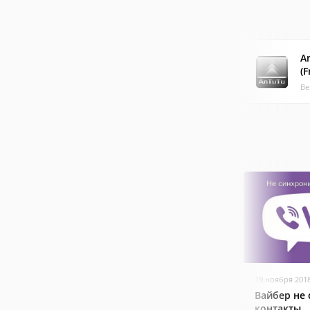
A
(F
Ве
19 ноября 201
Вайбер не
контакты