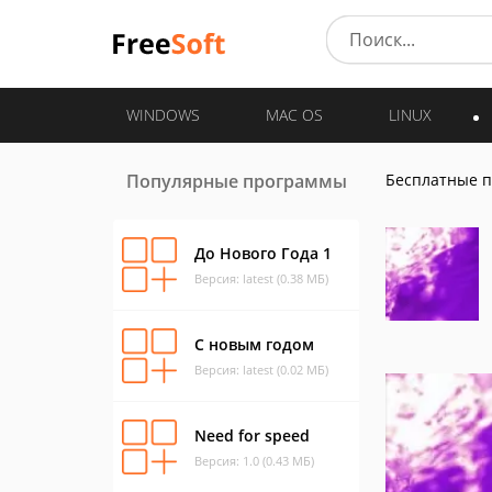
WINDOWS
MAC OS
LINUX
Популярные программы
Бесплатные 
До Нового Года 1
Версия: latest (0.38 МБ)
С новым годом
Версия: latest (0.02 МБ)
Need for speed
Версия: 1.0 (0.43 МБ)