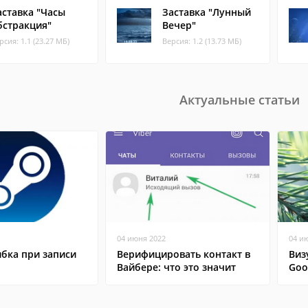
аставка "Часы
Заставка "Лунный
бстракция"
Вечер"
рсия: 1.1 (23.27 МБ)
Версия: 1.2 (13.73 МБ)
Актуальные статьи
04 июня 2022
04 и
бка при записи
Верифицировать контакт в
Виз
Вайбере: что это значит
Goo