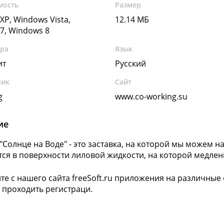
мость
Размер
XP, Windows Vista,
12.14 МБ
7, Windows 8
ура
Язык
ит
Русский
чик
Сайт
g
www.co-working.su
ие
 "Солнце на Воде" - это заставка, на которой мы можем 
ся в поверхности лиловой жидкости, на которой медлен
те с нашего сайта freeSoft.ru приложения на различны
 проходить регистраци.