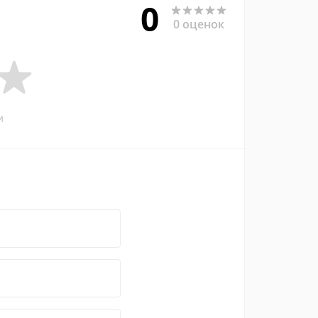
0
0 оценок
и