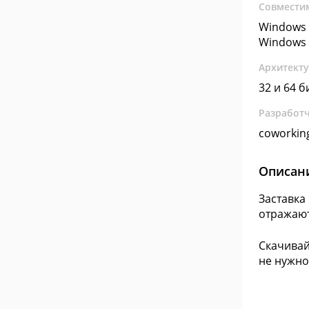
Совмести
Windows 
Windows 
Архитект
32 и 64 б
Разработ
coworkin
Описан
Заставка
отражают
Скачивай
не нужно