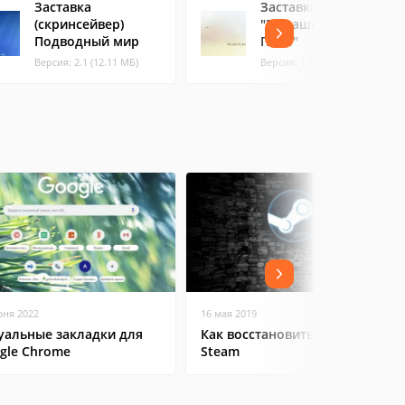
Заставка
Заставка
(скринсейвер)
"Ромашковое
Подводный мир
Поле"
Версия: 2.1 (12.11 МБ)
Версия: 1.1 (17.71 МБ)
юня 2022
16 мая 2019
уальные закладки для
Как восстановить аккаунт в
gle Chrome
Steam