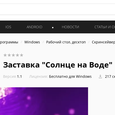
IOS
ANDROID
НОВОСТИ
СТАТЬИ И 
программы
Windows
Рабочий стол, десктоп
Скринсейве
Заставка "Солнце на Воде"
Версия:
1.1
Лицензия:
Бесплатно для Windows
217 с