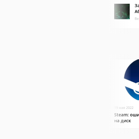
З
А
Ве
19 мая 2022
Steam: оши
на диск