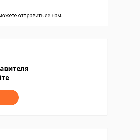
 можете
отправить ее нам
.
тавителя
йте