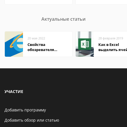
Актуальные статьи
20 мая 2022
28 февраля 2019
Свойства
Как в Excel
обозревателя
выделить яче
Internet Explorer где
цветом при
находится
определенно
условии: прим
методы
УЧАСТИЕ
Добавить программу
Добавить обзор или статью