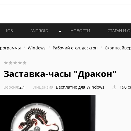
IOS
ANDROID
НОВОСТИ
СТАТЬИ И 
программы
Windows
Рабочий стол, десктоп
Скринсейве
Заставка-часы "Дракон"
Версия:
2.1
Лицензия:
Бесплатно для Windows
190 с