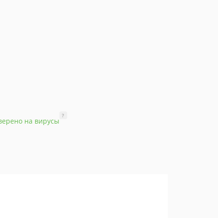
?
верено на вирусы