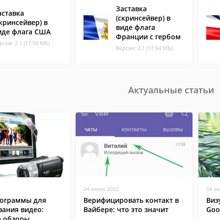
Заставка
аставка
(скринсейвер) в
скринсейвер) в
виде флага
иде флага США
Франции с гербом
рсия: 2.1 (17.59 МБ)
Версия: 2.1 (17.64 МБ)
Актуальные статьи
04 июня 2022
04 и
ограммы для
Верифицировать контакт в
Виз
вания видео:
Вайбере: что это значит
Goo
 обзоры