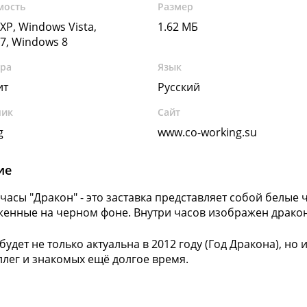
мость
Размер
XP, Windows Vista,
1.62 МБ
7, Windows 8
ура
Язык
ит
Русский
чик
Сайт
g
www.co-working.su
ие
-часы "Дракон" - это заставка представляет собой белые
енные на черном фоне. Внутри часов изображен дракон
 будет не только актуальна в 2012 году (Год Дракона), но
ллег и знакомых ещё долгое время.