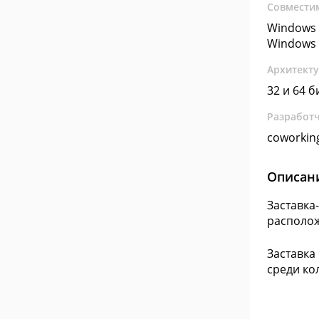
Совмести
Windows 
Windows 
Архитект
32 и 64 б
Разработ
coworkin
Описан
Заставка
располож
Заставка
среди ко