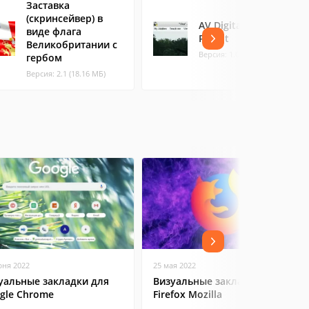
Заставка
(скринсейвер) в
AV Digital Talking
виде флага
Parrot
Великобритании с
Версия: 1.0.23 (1.86 МБ)
гербом
Версия: 2.1 (18.16 МБ)
юня 2022
25 мая 2022
уальные закладки для
Визуальные закладки в
gle Chrome
Firefox Mozilla