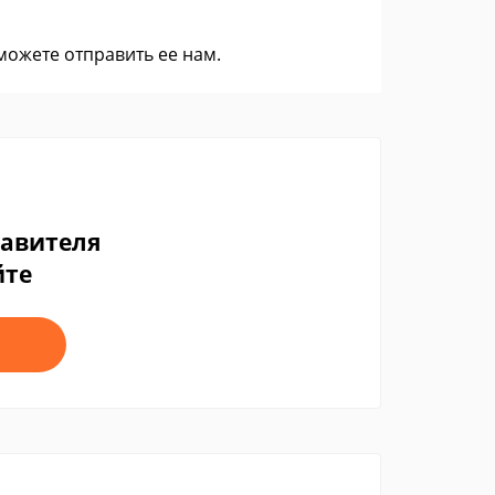
 можете
отправить ее нам
.
тавителя
йте