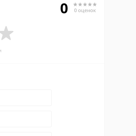
0
0 оценок
и