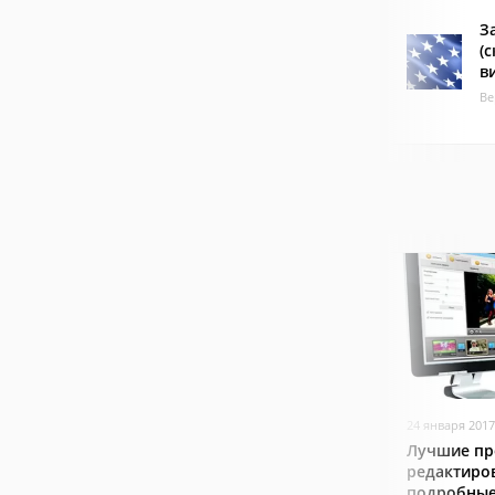
З
(
в
Ве
24 января 2017
Лучшие пр
редактиро
подробные