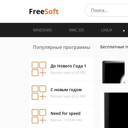
WINDOWS
MAC OS
LINUX
Популярные программы
Бесплатные 
До Нового Года 1
Версия: latest (0.38 МБ)
С новым годом
Версия: latest (0.02 МБ)
Need for speed
Версия: 1.0 (0.43 МБ)