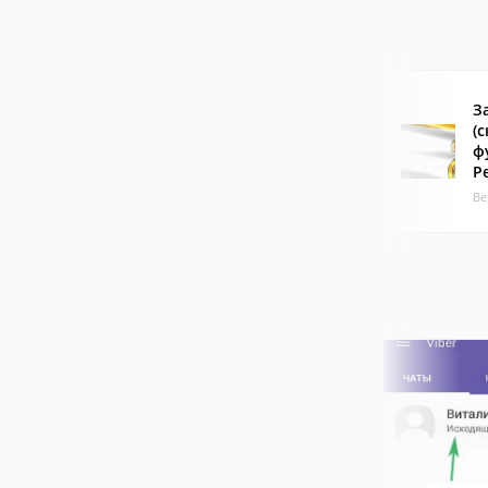
З
(
ф
Р
Ве