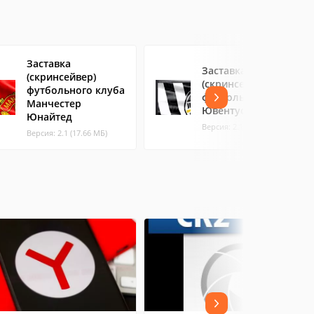
Заставка
Заставка
(скринсейвер)
(скринсейвер)
футбольного клуба
футбольного клуба
Манчестер
Ювентус
Юнайтед
Версия: 2.1 (17.83 МБ)
Версия: 2.1 (17.66 МБ)