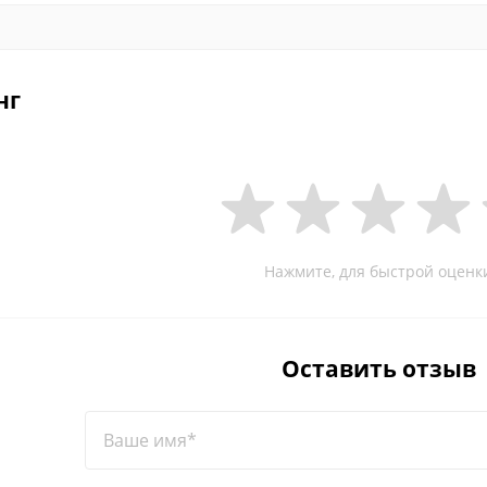
нг
Нажмите, для быстрой оценк
Оставить отзыв
Ваше имя*