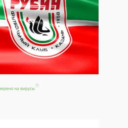
?
верено на вирусы