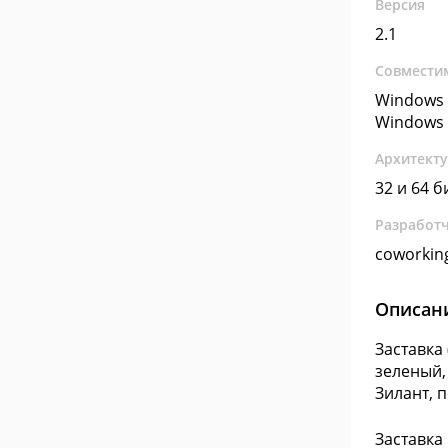
Версия
2.1
Совмести
Windows 
Windows 
Архитект
32 и 64 б
Разработ
coworkin
Описан
Заставка
зеленый,
Зилант, 
Заставка