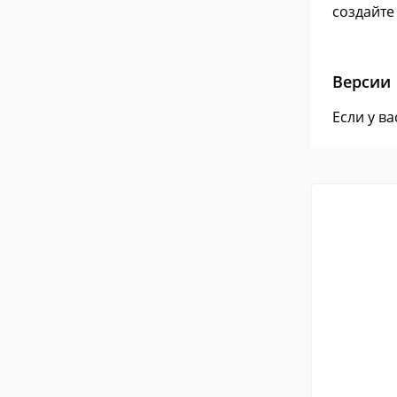
создайте
Версии
Если у в