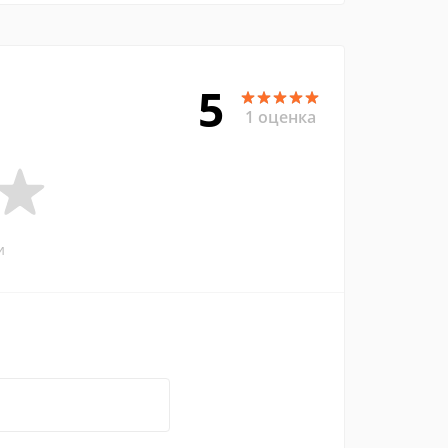
5
1 оценка
и