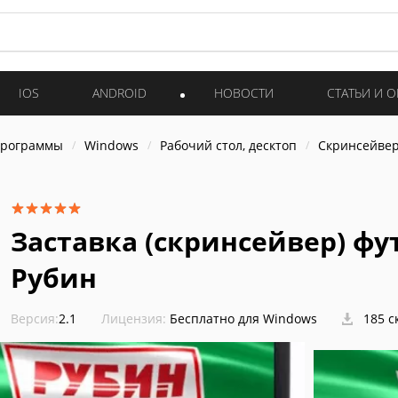
IOS
ANDROID
НОВОСТИ
СТАТЬИ И 
программы
Windows
Рабочий стол, десктоп
Скринсейве
Заставка (скринсейвер) фу
Рубин
Версия:
2.1
Лицензия:
Бесплатно для Windows
185 с