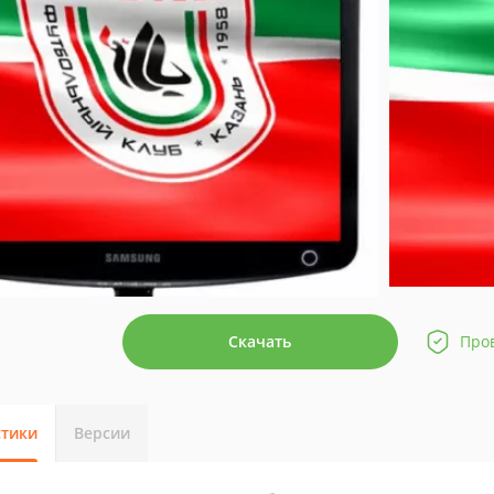
Скачать
Про
стики
Версии