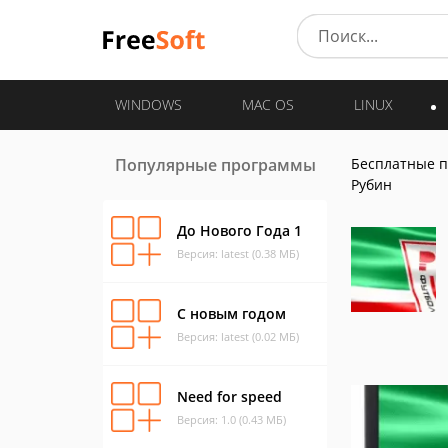
WINDOWS
MAC OS
LINUX
Популярные программы
Бесплатные 
Рубин
До Нового Года 1
Версия: latest (0.38 МБ)
С новым годом
Версия: latest (0.02 МБ)
Need for speed
Версия: 1.0 (0.43 МБ)