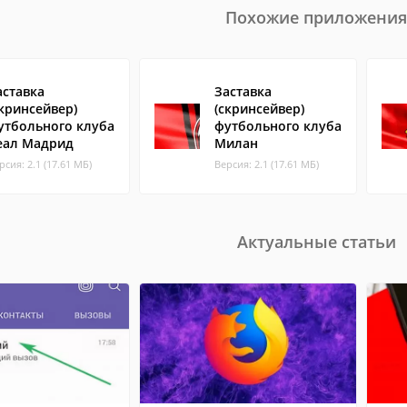
Похожие приложения
аставка
Заставка
скринсейвер)
(скринсейвер)
утбольного клуба
футбольного клуба
еал Мадрид
Милан
рсия: 2.1 (17.61 МБ)
Версия: 2.1 (17.61 МБ)
Актуальные статьи