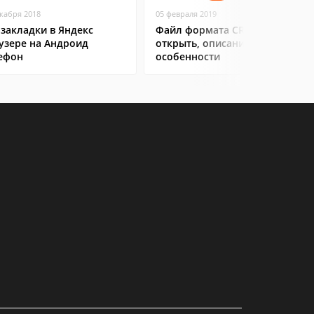
екабря 2018
05 февраля 2019
 закладки в Яндекс
Файл формата CR2: чем
узере на Андроид
открыть, описание,
ефон
особенности