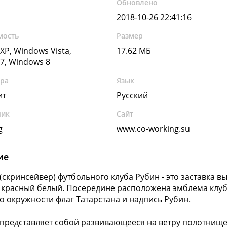
Обновлено
2018-10-26 22:41:16
мость
Размер
XP, Windows Vista,
17.62 МБ
7, Windows 8
ура
Язык
ит
Русский
чик
Сайт
g
www.co-working.su
ие
 (скринсейвер) футбольного клуба Рубин - это заставка в
 красный белый. Посередине расположена эмблема клуб
по окружности флаг Татарстана и надпись Рубин.
 представляет собой развивающееся на ветру полотнище 