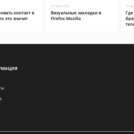
25 мая 2022
28 д
овать контакт в
Визуальные закладки в
Где
то это значит
Firefox Mozilla
бра
тел
РМАЦИЯ
ты
а