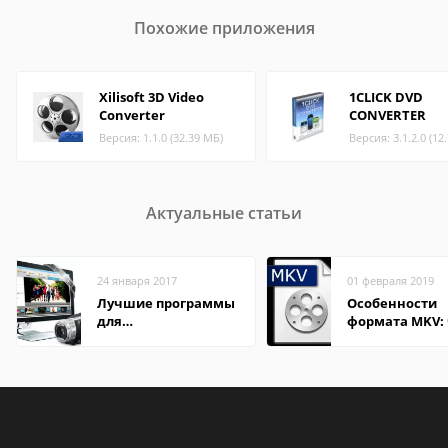
Похожие приложения
Xilisoft 3D Video
1CLICK DVD
Converter
CONVERTER
Версия: 1.1.0 (32.39 МБ)
Версия: 3.1.2.0 (12
Актуальные статьи
24 января 2017
01 февраля 2019
Лучшие программы
Особенности
для
формата MKV:
редактирования
открыть на Wi
видео: подробные
и macOS
обзоры