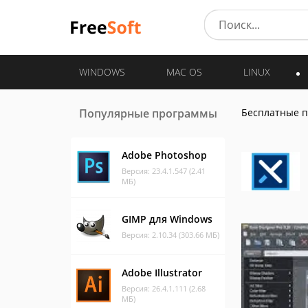
WINDOWS
MAC OS
LINUX
Популярные программы
Бесплатные 
Adobe Photoshop
Версия: 23.4.1.547 (2.41
МБ)
GIMP для Windows
Версия: 2.10.34 (303.66 МБ)
Adobe Illustrator
Версия: 26.4.1.111 (2.68
МБ)