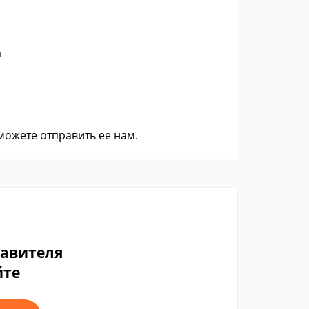
а
 можете
отправить ее нам
.
тавителя
йте