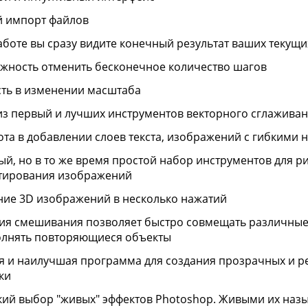
й импорт файлов
аботе вы сразу видите конечный результат ваших текущ
жность отменить бесконечное количество шагов
сть в изменении масштаба
из первый и лучших инструментов векторного сглажива
ота в добавлении слоев текста, изображений с гибкими 
й, но в то же время простой набор инструментов для р
тирования изображений
ние 3D изображений в несколько нажатий
ия смешивания позволяет быстро совмещать различные 
олнять повторяющиеся объекты
я и наилучшая программа для создания прозрачных и 
ки
ий выбор "живых" эффектов Photoshop. Живыми их назы