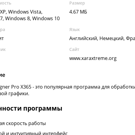
мость
Размер
XP, Windows Vista,
4.67 МБ
7, Windows 8, Windows 10
ура
Язык
ит
Английский, Немецкий, Фр
чик
Сайт
www.xaraxtreme.org
ие
igner Pro X365 - это популярная программа для обработ
вой графики.
нности программы
ая скорость работы
ой и интуитивный интерфейс