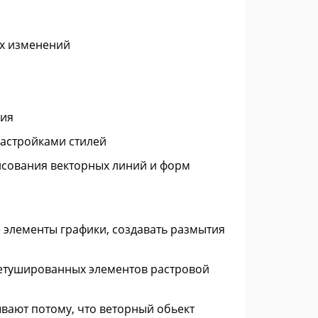
их изменений
ния
настройками стилей
исования векторных линий и форм
элементы графики, создавать размытия
ретушированных элементов растровой
вают потому, что веторный обьект