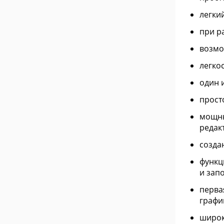
легки
при р
возмо
легко
один 
прост
мощны
редак
созда
функц
и зап
перва
графи
широк