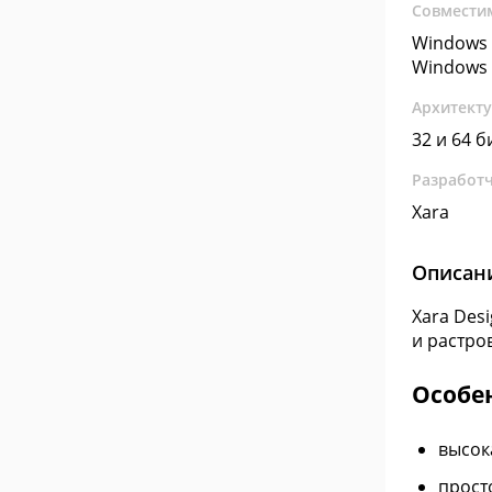
Совмести
Windows 
Windows 
Архитект
32 и 64 б
Разработ
Xara
Описан
Xara Des
и растро
Особе
высок
прост