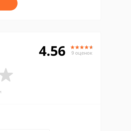
4.56
9 оценок
и