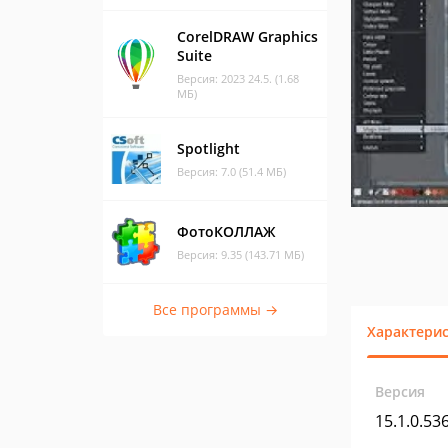
CorelDRAW Graphics
Suite
Версия: 2023 24.5. (1.68
МБ)
Spotlight
Версия: 7.0 (51.4 МБ)
ФотоКОЛЛАЖ
Версия: 9.35 (143.71 МБ)
Все программы →
Характери
Версия
15.1.0.53