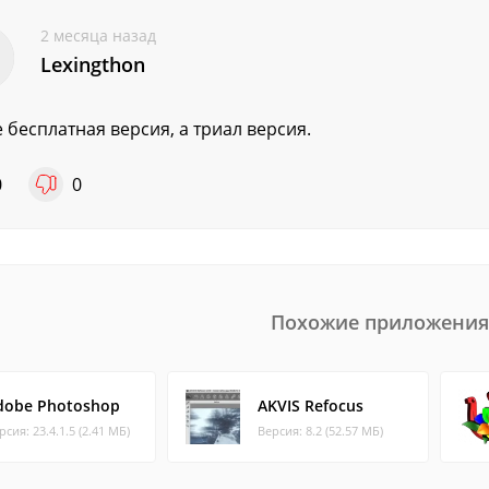
2 месяца назад
Lexingthon
е бесплатная версия, а триал версия.
0
0
Похожие приложения
dobe Photoshop
AKVIS Refocus
рсия: 23.4.1.5 (2.41 МБ)
Версия: 8.2 (52.57 МБ)