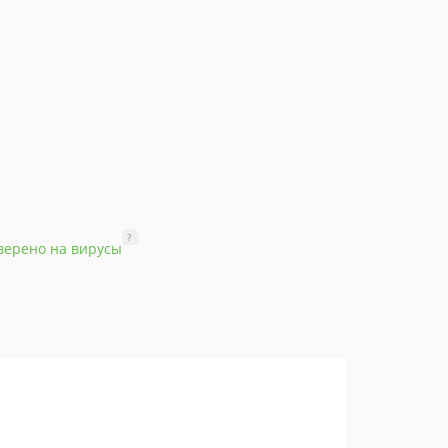
?
верено на вирусы