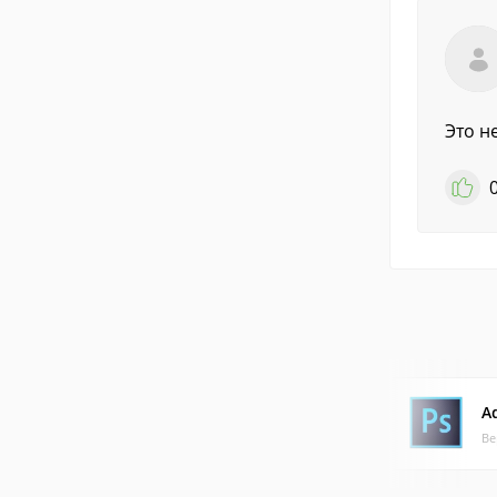
Это н
A
Ве