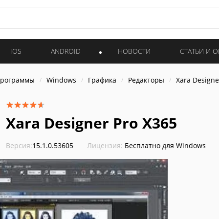
IOS
ANDROID
НОВОСТИ
СТАТЬИ И 
программы
Windows
Графика
Редакторы
Xara Designe
Xara Designer Pro X365
Версия:
15.1.0.53605
Лицензия:
Бесплатно для Windows