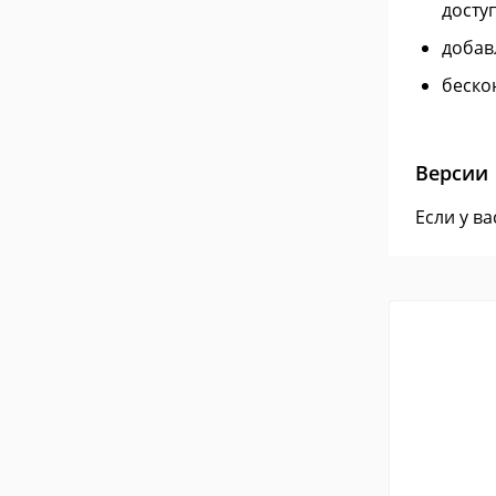
досту
добав
беско
Версии
Если у в