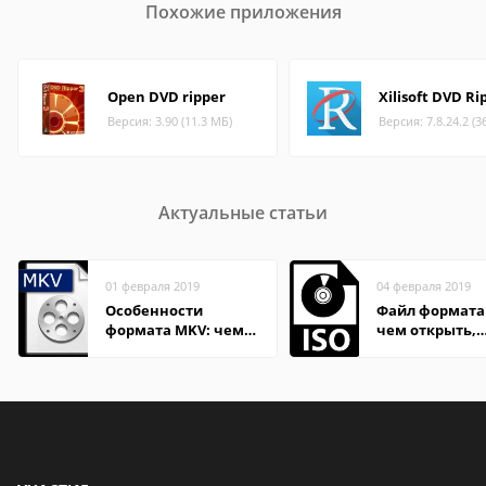
Похожие приложения
Open DVD ripper
Xilisoft DVD Ri
Версия: 3.90 (11.3 МБ)
Версия: 7.8.24.2 (3
Актуальные статьи
01 февраля 2019
04 февраля 2019
Особенности
Файл формата 
формата MKV: чем
чем открыть,
открыть на Windows
описание,
и macOS
особенности