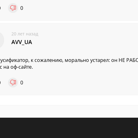
0
0
20 лет назад
AVV_UA
русификатор, к сожалению, морально устарел: он НЕ РАБ
с на оф-сайте.
0
0