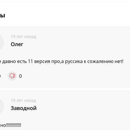
вы
19 лет назад
Олег
е давно есть 11 версия про,а руссика к сожалению нет!
0
0
19 лет назад
Заводной
!!!!!!!!!!!!!