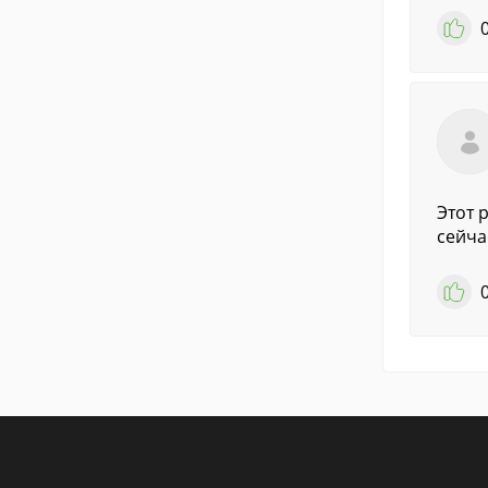
Этот 
сейча