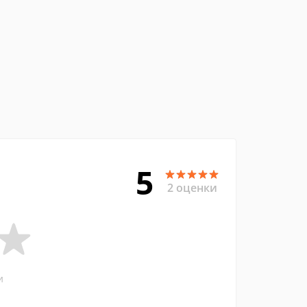
5
2 оценки
и