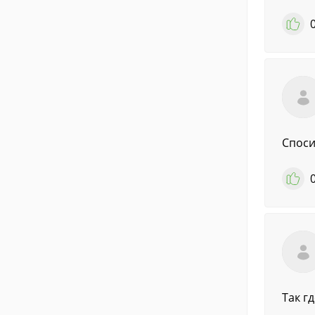
Спосибо
Так г