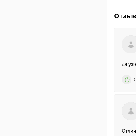
Отзы
да уж
Отлично