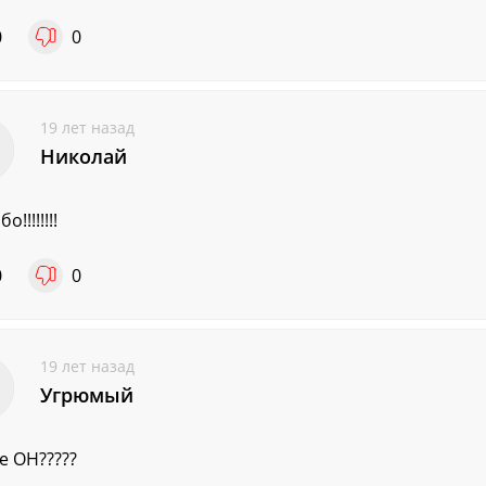
0
0
19 лет назад
Николай
!!!!!!!!
0
0
19 лет назад
Угрюмый
де ОН?????