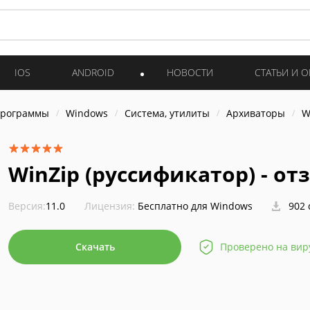
IOS
ANDROID
НОВОСТИ
СТАТЬИ И 
программы
Windows
Система, утилиты
Архиваторы
W
WinZip (руссификатор) - о
Версия:
11.0
Лицензия:
Бесплатно для Windows
902 
Скачать
Проверено на вир