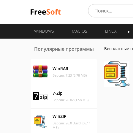
WINDOWS
MAC OS
LINUX
Популярные программы
Бесплатные 
WinRAR
Версия: 7.23 (3.78 МБ)
7-Zip
Версия: 26.02 (1.58 МБ)
WinZIP
Версия: 26.0 Build (66.11
МБ)