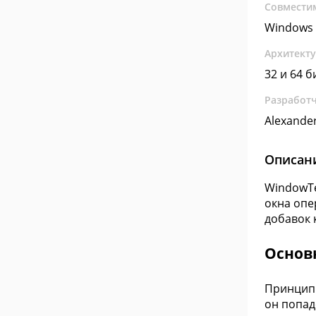
Совмести
Windows 
Архитект
32 и 64 б
Разработ
Alexande
Описан
WindowTe
окна опе
добавок 
Основ
Принцип 
он попад