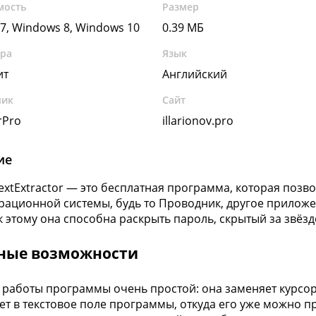
мость
Размер
7, Windows 8, Windows 10
0.39 МБ
ура
Язык
ит
Английский
чик
Сайт
rPro
illarionov.pro
ие
xtExtractor — это бесплатная программа, которая позво
рационной системы, будь то Проводник, другое приложен
к этому она способна раскрыть пароль, скрытый за звёзд
ные возможности
работы программы очень простой: она заменяет курсор н
ет в текстовое поле программы, откуда его уже можно п