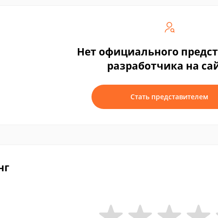
Нет официального предс
разработчика на са
Стать представителем
нг