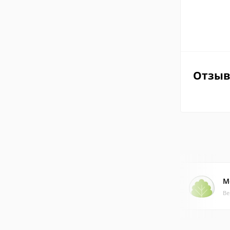
Отзы
M
Ве