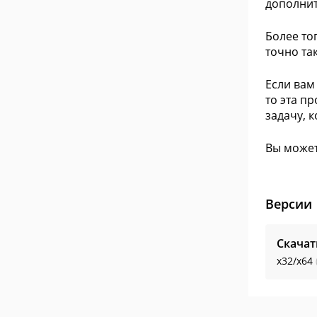
дополнит
Более то
точно та
Если вам
то эта п
задачу, 
Вы может
Версии
Скачат
x32/x64