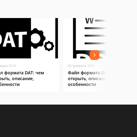
нваря 2019
05 февраля 2019
л формата DAT: чем
Файл формата DOC: чем
рыть, описание,
открыть, описание,
бенности
особенности