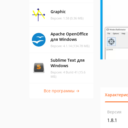
Graphic
Версия: 1.58 (0.36 МБ)
Apache OpenOffice
для Windows
Версия: 4.1.14 (134.78 МБ)
Sublime Text для
Windows
Версия: 4 Build 41 (15.6
МБ)
Все программы →
Характери
Версия
1.8.1