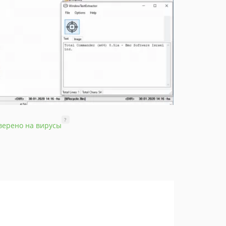
?
верено на вирусы