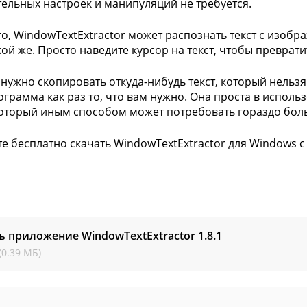
ельных настроек и манипуляций не требуется.
го, WindowTextExtractor может распознать текст с изобр
кой же. Просто наведите курсор на текст, чтобы преврати
 нужно скопировать откуда-нибудь текст, который нельз
рограмма как раз то, что вам нужно. Она проста в испол
который иным способом может потребовать гораздо бол
е бесплатно скачать WindowTextExtractor для Windows с 
ь приложение WindowTextExtractor
1.8.1
(0.39 МБ)