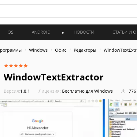
IOS
ANDROID
НОВОСТИ
СТАТЬИ И 
программы
Windows
Офис
Редакторы
WindowTextExtr
WindowTextExtractor
Версия:
1.8.1
Лицензия:
Бесплатно для Windows
776