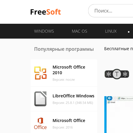
WINDOWS
MAC OS
LINUX
Популярные программы
Бесплатные 
Microsoft Office
2010
Версия: после
LibreOffice Windows
Версия: 25.8.1 (348.54 МБ)
Microsoft Office
Версия: 2016