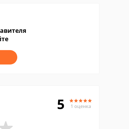
тавителя
йте
5
1 оценка