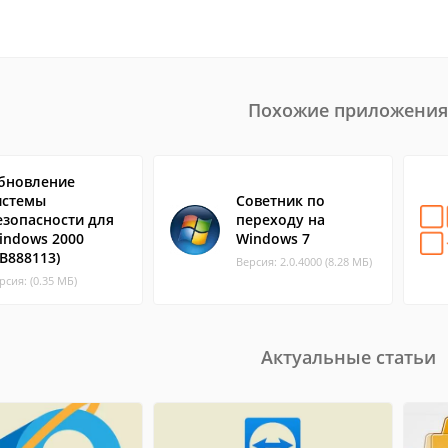
Похожие приложения
бновление
истемы
Советник по
езопасности для
переходу на
indows 2000
Windows 7
KB888113)
Версия: 2.0.4000 (8.28 МБ)
рсия: (0.35 МБ)
Актуальные статьи