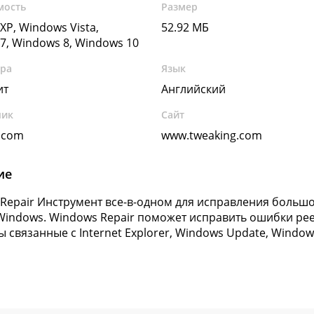
мость
Размер
XP, Windows Vista,
52.92 МБ
7, Windows 8, Windows 10
ура
Язык
ит
Английский
чик
Сайт
.com
www.tweaking.com
ие
Repair Инструмент все-в-одном для исправления большо
indows. Windows Repair поможет исправить ошибки реес
связанные с Internet Explorer, Windows Update, Windows F