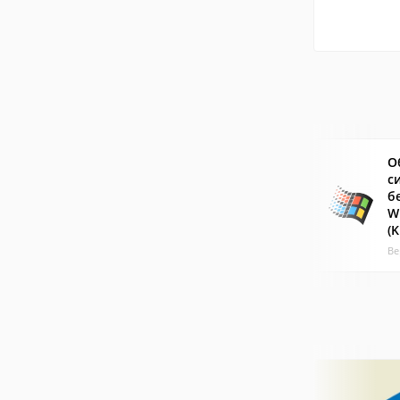
О
с
б
W
(
Ве