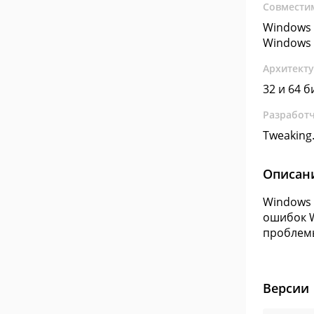
Совмести
Windows 
Windows 
Архитект
32 и 64 б
Разработ
Tweaking
Описан
Windows 
ошибок W
проблемы 
Версии