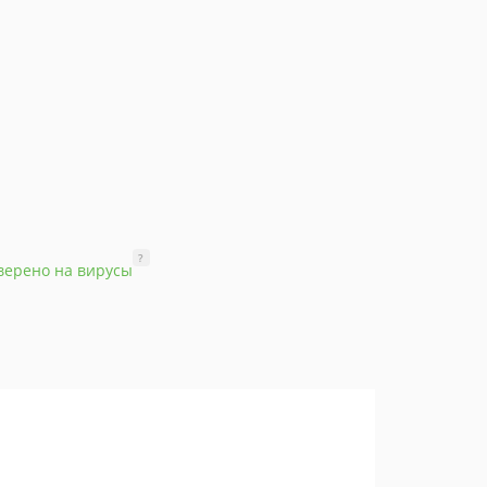
?
верено на вирусы