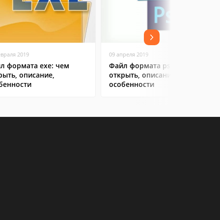
евраля 2019
09 апреля 2019
л формата exe: чем
Файл формата psd: чем
рыть, описание,
открыть, описание,
бенности
особенности