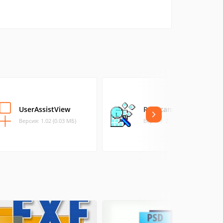
UserAssistView
RegScanner
Версия: 1.02 (0.03 МБ)
Версия: 2.25 (0.09 МБ)