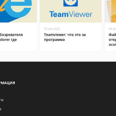
30 мая 2022
04 ф
бозревателя
Teamviewer: что это за
Фай
plorer где
программа
отк
осо
РМАЦИЯ
ты
а