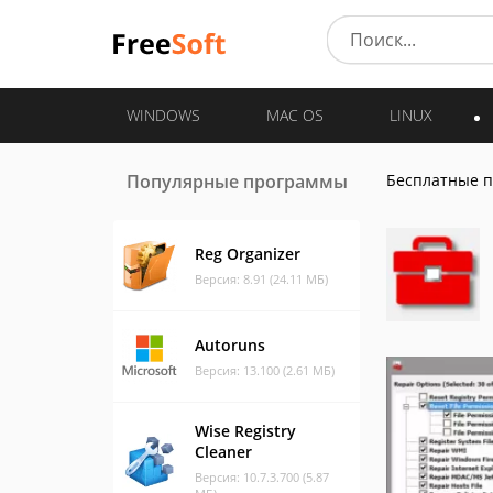
WINDOWS
MAC OS
LINUX
Популярные программы
Бесплатные 
Reg Organizer
Версия: 8.91 (24.11 МБ)
Autoruns
Версия: 13.100 (2.61 МБ)
Wise Registry
Cleaner
Версия: 10.7.3.700 (5.87