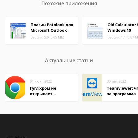
Похожие приложения
Плагин Potolook для
Old Calculator 
Microsoft Outlook
Windows 10
Версия: 5.0 (3.85 МБ)
Версия: 1.1 (0.87 М
Актуальные статьи
04 июня 2022
30 мая 2022
Гугл хром не
Teamviewer: чт
открывает
за программа
страницы