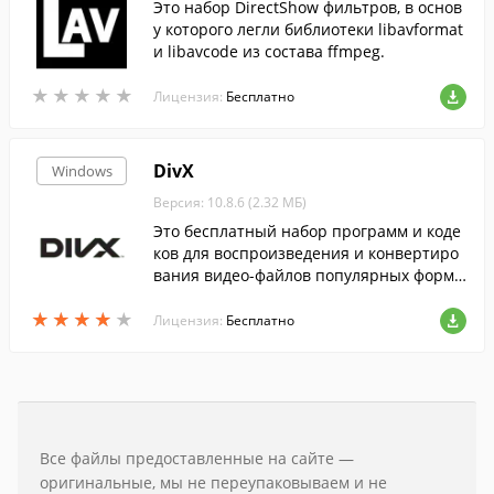
Это набор DirectShow фильтров, в основ
у которого легли библиотеки libavformat
и libavcode из состава ffmpeg.
★
★
★
★
★
★
★
★
★
★
Лицензия:
Бесплатно
DivX
Windows
Версия: 10.8.6 (2.32 МБ)
Это бесплатный набор программ и коде
ков для воспроизведения и конвертиро
вания видео-файлов популярных форма
тов....
★
★
★
★
★
★
★
★
★
★
Лицензия:
Бесплатно
Все файлы предоставленные на сайте —
оригинальные, мы не переупаковываем и не