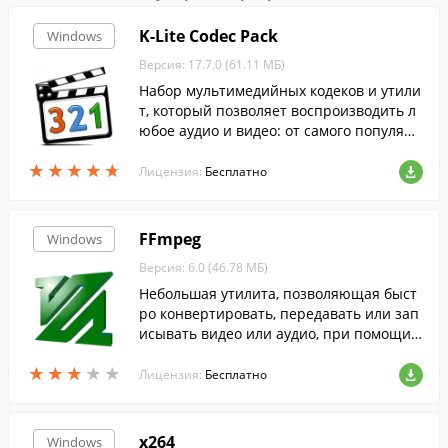
K-Lite Codec Pack
Windows
Версия: 17.7.0 (61.11 МБ)
Набор мультимедийных кодеков и утили
т, который позволяет воспроизводить л
юбое аудио и видео: от самого популярн
ого до самого редкого формата....
★
★
★
★
★
★
★
★
★
★
Лицензия:
Бесплатно
FFmpeg
Windows
Версия: 6.0 (46.78 МБ)
Небольшая утилита, позволяющая быст
ро конвертировать, передавать или зап
исывать видео или аудио, при помощи к
омандной строки....
★
★
★
★
★
★
★
★
★
★
Лицензия:
Бесплатно
x264
Windows