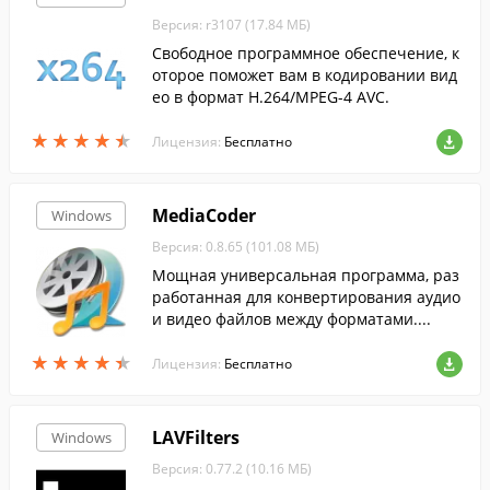
Версия: r3107 (17.84 МБ)
Свободное программное обеспечение, к
оторое поможет вам в кодировании вид
ео в формат H.264/MPEG-4 AVC.
★
★
★
★
★
★
★
★
★
★
Лицензия:
Бесплатно
MediaCoder
Windows
Версия: 0.8.65 (101.08 МБ)
Мощная универсальная программа, раз
работанная для конвертирования аудио
и видео файлов между форматами....
★
★
★
★
★
★
★
★
★
★
Лицензия:
Бесплатно
LAVFilters
Windows
Версия: 0.77.2 (10.16 МБ)