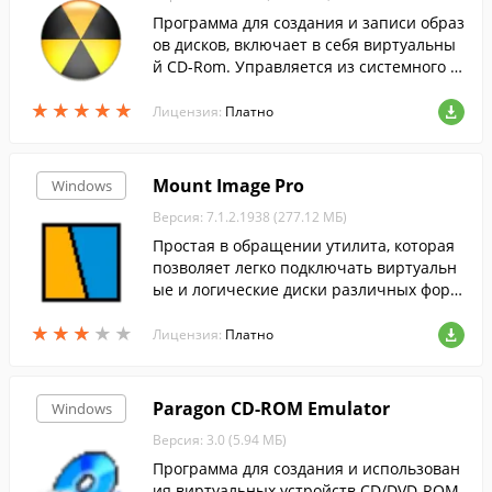
Программа для создания и записи образ
ов дисков, включает в себя виртуальны
й CD-Rom. Управляется из системного т
рея.
★
★
★
★
★
★
★
★
★
★
Лицензия:
Платно
Mount Image Pro
Windows
Версия: 7.1.2.1938 (277.12 МБ)
Простая в обращении утилита, которая
позволяет легко подключать виртуальн
ые и логические диски различных форм
атов.
★
★
★
★
★
★
★
★
★
★
Лицензия:
Платно
Paragon CD-ROM Emulator
Windows
Версия: 3.0 (5.94 МБ)
Программа для создания и использован
ия виртуальных устройств CD/DVD-ROM