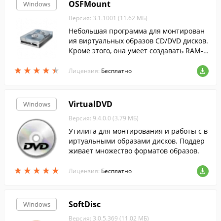
OSFMount
Windows
Версия: 3.1.1001 (11.62 МБ)
Небольшая программа для монтирован
ия виртуальных образов CD/DVD дисков.
Кроме этого, она умеет создавать RAM-д
иски, для быстрого доступа к часто испо
★
★
★
★
★
★
★
★
★
★
льзуемым файлам.
Лицензия:
Бесплатно
VirtualDVD
Windows
Версия: 9.4.0.0 (3.79 МБ)
Утилита для монтирования и работы с в
иртуальными образами дисков. Поддер
живает множество форматов образов.
★
★
★
★
★
★
★
★
★
★
Лицензия:
Бесплатно
SoftDisc
Windows
Версия: 3.0.5.369 (11.02 МБ)