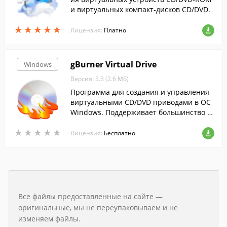
и виртуальных компакт-дисков CD/DVD.
★
★
★
★
★
★
★
★
★
★
Лицензия:
Платно
gBurner Virtual Drive
Windows
Версия: 5.3 (2.6 МБ)
Программа для создания и управления
виртуальными CD/DVD приводами в ОС
Windows. Поддерживает большинство р
аспространенных форматов образов ди
★
★
★
★
★
★
★
★
★
★
сков.
Лицензия:
Бесплатно
Все файлы предоставленные на сайте —
оригинальные, мы не переупаковываем и не
изменяем файлы.