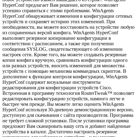
HyperConf предлагает Вам решение, которое позволяет
успешно справиться с этими проблемами. WinAgents
HyperConf обнаруживает изменения в конфигурации сетевых
устройств и сохраняет историю этих изменений. При
необходимости, вы можете восстановить на устройстве любую
из сохраненных версий конфига. WinAgents HyperConf
выполняет резервное копирование конфигурации в
соответствии с расписанием, а также при получении
сообщения SYSLOG, свидетельствующего об изменении
настроек сети. Кроме того, вы можете создавать резервные
копии конфига вручную, сравнивать конфигурации одного
или разных устройств, вносить изменений для множества
устройств с помощью механизма коммандных скриптов. В
дополнение к функции контроля конфигурации, WinAgents
HyperConf содержит визуальные инструменты
редактирования для конфигурации устройств Cisco.
Встроенная в программу технология RouterTweak™ позволяет
редактировать конфигурацию устройств, намного легче и
быстрее чем прежде. Вы можете легко оценить WinAgents
HyperConf используя 30-дневную демонстрационную версию,
доступную для скачивания с сайта производителя. Программа
не требует сложной установки. После установки программа
предложит Вам сканировать вашу сеть и добавит найденные
устройства в каталог. Достаточно настроить резервное