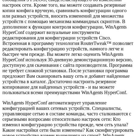
настроек сети. Кроме того, вы можете создавать резервные
копии конфига вручную, сравнивать конфигурации одного
или разных устройств, вносить изменений для множества
устройств с помощью механизма коммандных скриптов. В
дополнение к функции контроля конфигурации, WinAgents
HyperConf содержит визуальные инструменты
редактирования для конфигурации устройств Cisco.
Встроенная в программу технология RouterTweak™ позволяет
редактировать конфигурацию устройств, намного легче и
быстрее чем прежде. Вы можете легко оценить WinAgents
HyperConf используя 30-дневную демонстрационную версию,
доступную для скачивания с сайта производителя. Программа
не требует сложной установки. После установки программа
предложит Вам сканировать вашу сеть и добавит найденные
устройства в каталог. Достаточно настроить резервное
копирование для найденных устройств - и вы можете
пользоваться всеми преимуществами WinAgents HyperConf.
WinAgents HyperConf автоматизирует управление
конфигурацией ваших сетевых устройств. Специалисты,
управляющие сетью в составе команды, часто сталкиваются с
серьезными вопросами относительно настроек сети: Кто
изменил конфигурацию устройства прежде, чем сеть упала?
Какие настройки сети были изменены? Как сконфигурировать
новое устройство взамен вышедшего из строя?. WinAgents