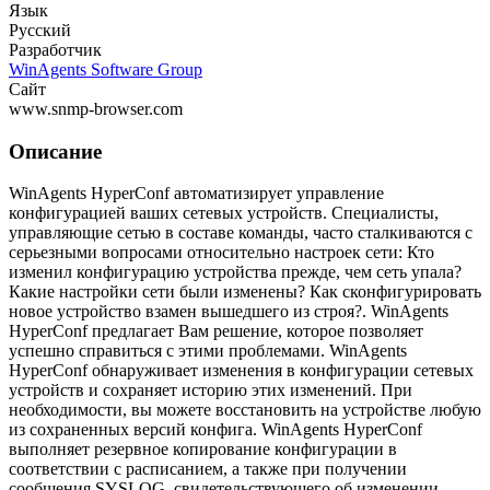
Язык
Русский
Разработчик
WinAgents Software Group
Сайт
www.snmp-browser.com
Описание
WinAgents HyperConf автоматизирует управление
конфигурацией ваших сетевых устройств. Специалисты,
управляющие сетью в составе команды, часто сталкиваются с
серьезными вопросами относительно настроек сети: Кто
изменил конфигурацию устройства прежде, чем сеть упала?
Какие настройки сети были изменены? Как сконфигурировать
новое устройство взамен вышедшего из строя?. WinAgents
HyperConf предлагает Вам решение, которое позволяет
успешно справиться с этими проблемами. WinAgents
HyperConf обнаруживает изменения в конфигурации сетевых
устройств и сохраняет историю этих изменений. При
необходимости, вы можете восстановить на устройстве любую
из сохраненных версий конфига. WinAgents HyperConf
выполняет резервное копирование конфигурации в
соответствии с расписанием, а также при получении
сообщения SYSLOG, свидетельствующего об изменении