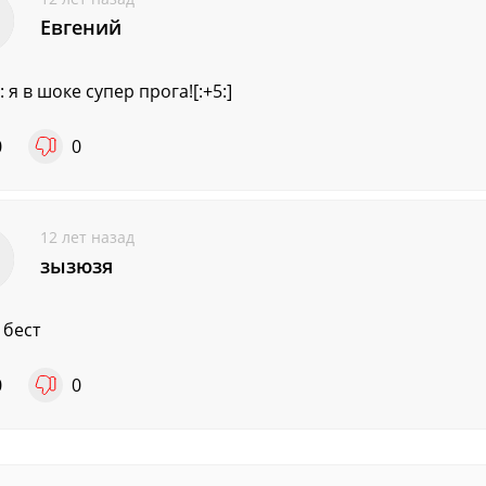
Евгений
 я в шоке супер прога![:+5:]
0
0
12 лет назад
зызюзя
 бест
0
0