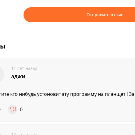
Отправить отзыв
вы
11 лет назад
аджи
ите кто нибудь устоновит эту программу на планщет ! З
0
0
12 лет назад