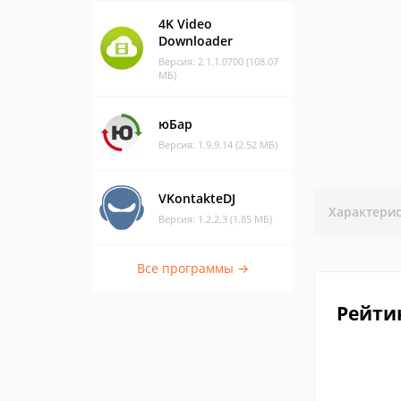
4K Video
Downloader
Версия: 2.1.1.0700 (108.07
МБ)
юБар
Версия: 1.9.9.14 (2.52 МБ)
VKontakteDJ
Характери
Версия: 1.2.2.3 (1.85 МБ)
Все программы →
Рейти