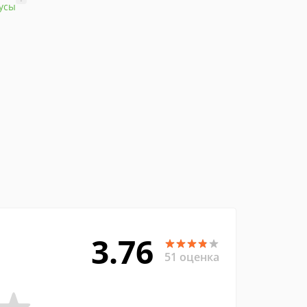
усы
3.76
51 оценка