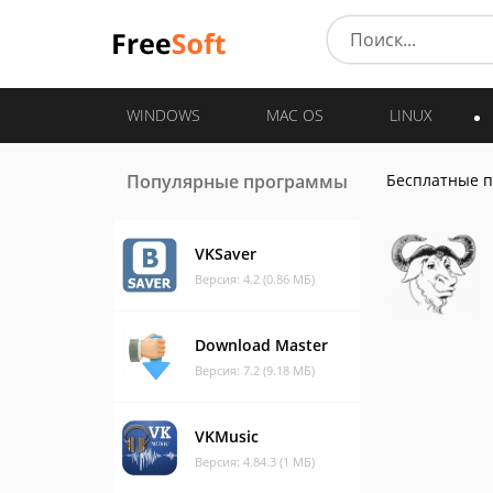
WINDOWS
MAC OS
LINUX
Популярные программы
Бесплатные 
VKSaver
Версия: 4.2 (0.86 МБ)
Download Master
Версия: 7.2 (9.18 МБ)
VKMusic
Версия: 4.84.3 (1 МБ)