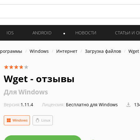
IOS
ANDROID
НОВОСТИ
СТАТЬИ И 
программы
Windows
Интернет
Загрузка файлов
Wget
Wget - отзывы
Для Windows
Версия:
1.11.4
Лицензия:
Бесплатно для Windows
13
Windows
Linux