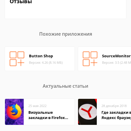
Отзывы
Похожие приложения
Button Shop
SourceMonitor
Версия: 4.26 (8.16 МБ)
Версия: 3.5 (2.48 М
Актуальные статьи
25 мая 2022
28 декабря 2018
Визуальные
Где закладки 
закладки в Firefox
Яндекс браузе
Mozilla
Андроид теле