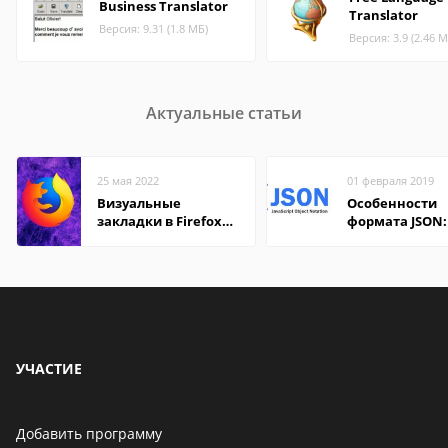
Business Translator
Translator
Версия: 9.31 (1.8 МБ)
Версия: 3.9 (2.46 М
Актуальные статьи
25 мая 2022
01 февраля 2019
Визуальные
Особенности
закладки в Firefox
формата JSON:
Mozilla
удобно открыт
компьютере и
онлайн
УЧАСТИЕ
Добавить программу