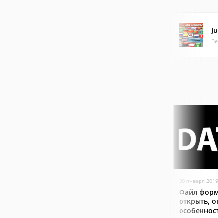
Ju
Ве
30 января 2019
Файл форм
открыть, о
особеннос