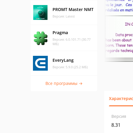
PROMT Master NMT
Версия: Latest
Pragma
Версия: 6.0.101.71 (30.77
МБ)
EveryLang
Версия: 5.9.0 (25.2 МБ)
Все программы →
Характери
Версия
8.31