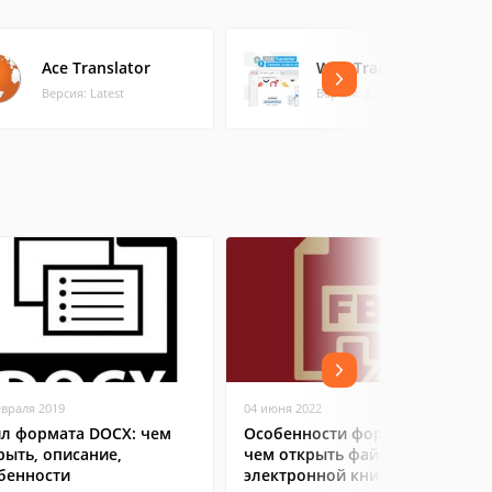
Ace Translator
Web Translator
Версия: Latest
Версия: 8.31 (1.24 МБ)
евраля 2019
04 июня 2022
л формата DOCX: чем
Особенности формата FB2:
рыть, описание,
чем открыть файл
бенности
электронной книги