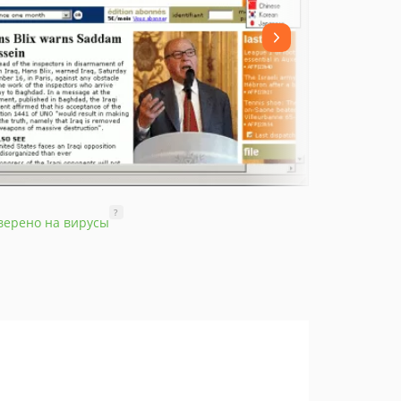
?
верено на вирусы