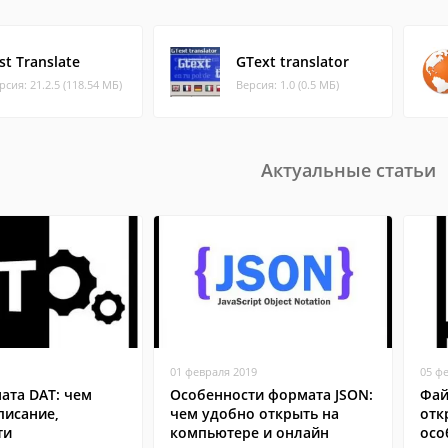
st Translate
GText translator
рсия: 21.2.5 (118.54 МБ)
Версия: 1.0 (0.5 МБ)
Актуальные статьи
01 февраля 2019
05 ф
ата DAT: чем
Особенности формата JSON:
Фай
писание,
чем удобно открыть на
отк
ти
компьютере и онлайн
осо