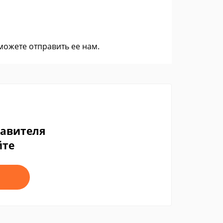
 можете
отправить ее нам
.
тавителя
йте