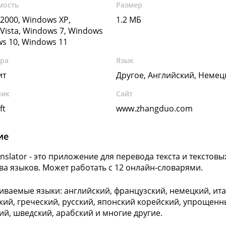
мость
Размер
2000, Windows XP,
1.2 МБ
Vista, Windows 7, Windows
ws 10, Windows 11
ура
Язык
ит
Другое, Английский, Немец
чик
Сайт
ft
www.zhangduo.com
ие
anslator - это приложение для перевода текста и тексто
ва языков. Может работать с 12 онлайн-словарями.
ваемые языки: английский, французский, немецкий, ита
кий, греческий, русский, японский корейский, упрощенн
ий, шведский, арабский и многие другие.