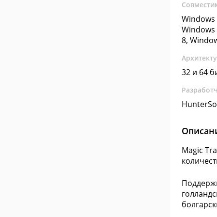
Совмести
Windows 
Windows 
8, Windo
Архитект
32 и 64 б
Разработ
HunterSo
Описан
Magic Tr
количест
Поддержи
голландс
болгарск