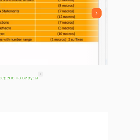
?
верено на вирусы