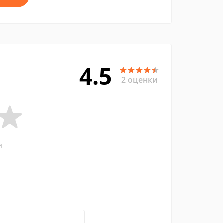
4.5
2 оценки
и