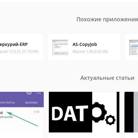
Похожие приложения
еркурий-ERP
AS-CopyJob
рсия: 15.9.10. (31.79 МБ)
Версия: 1.40 (0.36 МБ)
Актуальные статьи