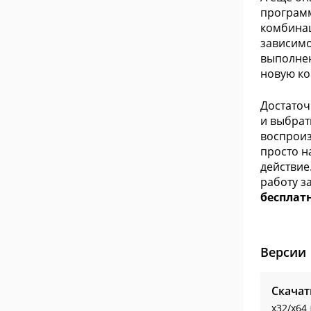
программ
комбинац
зависимо
выполнен
новую ко
Достаточ
и выбрат
воспроиз
просто н
действие
работу з
бесплатн
Версии
Скачат
x32/x64