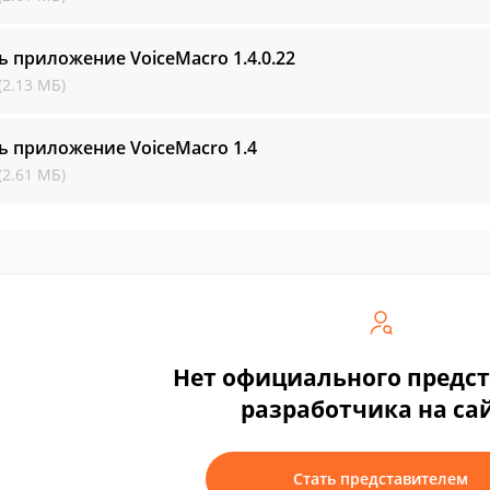
ь приложение VoiceMacro
1.4.0.22
(2.13 МБ)
ь приложение VoiceMacro
1.4
(2.61 МБ)
Нет официального предс
разработчика на са
Стать представителем