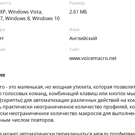
мость
Размер
XP, Windows Vista,
2.61 МБ
7, Windows 8, Windows 10
ура
Язык
ит
Английский
чик
Сайт
www.voicemacro.net
ие
ro - это маленькая, но мощная утилита, которая позволи
голосовых команд, комбинаций клавиш или кнопок мыш
(скрипты) для автоматизации различных действий на к
ь практически неограниченное количество профилей, ко
ски неограниченное количество макросов для выполнен
ным числом повторов.
а может автоматически переключаться между профилями 