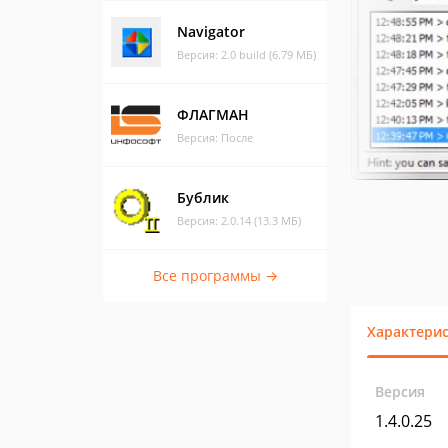
Navigator
Версия: 2.0 build (6.79 МБ)
ФЛАГМАН
Версия: После
Бублик
Версия: 2.0.14 (13.3 МБ)
Все программы →
Характери
Версия
1.4.0.25