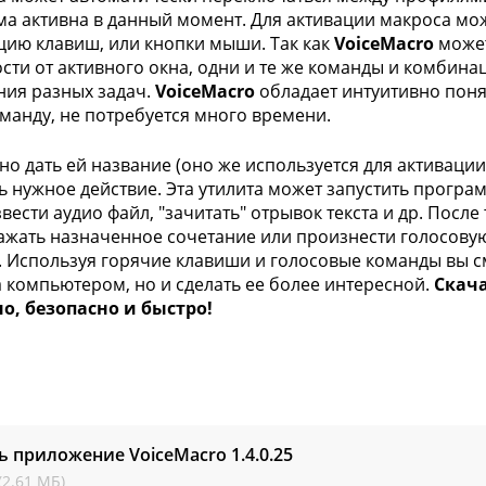
а активна в данный момент. Для активации макроса мо
ию клавиш, или кнопки мыши. Так как
VoiceMacro
может
сти от активного окна, одни и те же команды и комбин
ия разных задач.
VoiceMacro
обладает интуитивно поня
манду, не потребуется много времени.
но дать ей название (оно же используется для активации
ь нужное действие. Эта утилита может запустить програм
вести аудио файл, "зачитать" отрывок текста и др. После 
ажать назначенное сочетание или произнести голосову
. Используя горячие клавиши и голосовые команды вы с
а компьютером, но и сделать ее более интересной.
Скача
о, безопасно и быстро!
ь приложение VoiceMacro
1.4.0.25
(2.61 МБ)