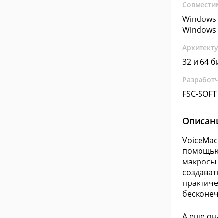
Совмести
Windows 
Windows 
Архитект
32 и 64 б
Разработ
FSC-SOFT
Описан
VoiceMac
помощью 
макросы 
создават
практиче
бесконеч
А еще он