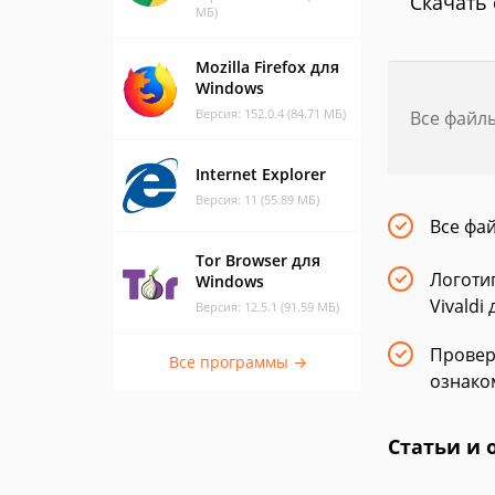
Скачать 
МБ)
Mozilla Firefox для
Windows
Версия: 152.0.4 (84.71 МБ)
Все файл
Internet Explorer
Версия: 11 (55.89 МБ)
Все фа
Tor Browser для
Логоти
Windows
Vivaldi
Версия: 12.5.1 (91.59 МБ)
Провер
Все программы →
ознако
Статьи и 