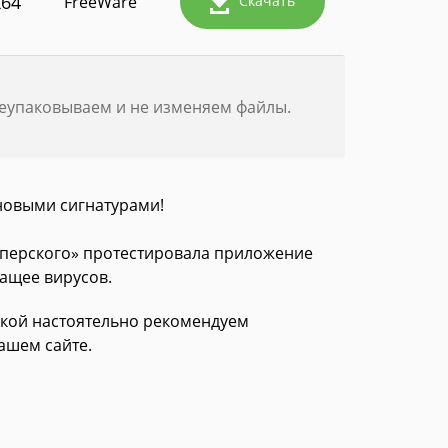
x64
FreeWare
Скачать
реупаковываем и не изменяем файлы.
новыми сигнатурами!
асперского» протестировала приложение
жащее вирусов.
зкой настоятельно рекомендуем
ашем сайте.