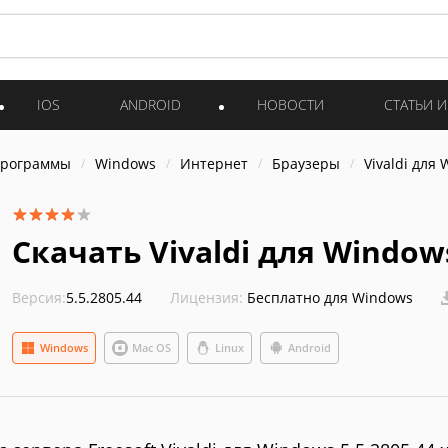
IOS
ANDROID
НОВОСТИ
СТАТЬИ 
программы
Windows
Интернет
Браузеры
Vivaldi для
Скачать Vivaldi для Windows
Версия:
5.5.2805.44
Лицензия:
Бесплатно для Windows
Windows
Mac OS
Linux
Android