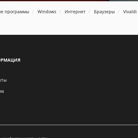
ые программы
Windows
Интернет
Браузеры
Vivald
РМАЦИЯ
кты
ма