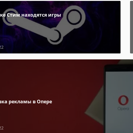
пке Стим находятся игры
22
вка рекламы в Опере
22