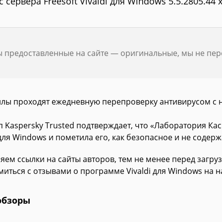
с сервера Freesoft Vivaldi для Windows 5.5.2805.44 
ы предоставленные на сайте — оригинальные, мы не пе
йлы проходят ежедневную перепроверку антивирусом с 
п Kaspersky Trusted подтверждает, что «Лаборатория К
 для Windows и пометила его, как безопасное и не содер
яем ссылки на сайты авторов, тем не менее перед загру
миться с отзывами о программе Vivaldi для Windows на н
обзоры