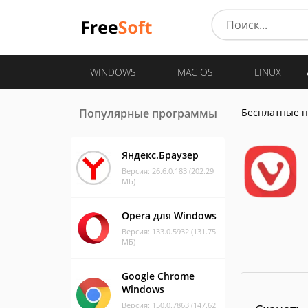
WINDOWS
MAC OS
LINUX
Популярные программы
Бесплатные 
Яндекс.Браузер
Версия: 26.6.0.183 (202.29
МБ)
Opera для Windows
Версия: 133.0.5932 (131.75
МБ)
Google Chrome
Windows
Версия: 150.0.7863 (147.62