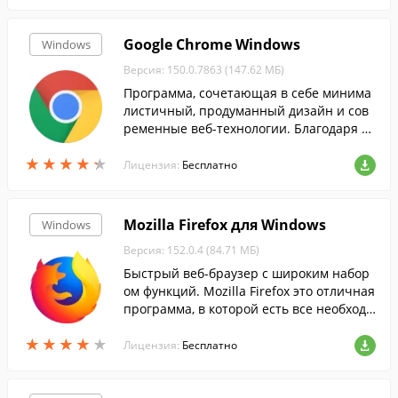
Google Chrome Windows
Windows
Версия: 150.0.7863 (147.62 МБ)
Программа, сочетающая в себе минима
листичный, продуманный дизайн и сов
ременные веб-технологии. Благодаря эт
ому веб-браузеру просмотр веб-страниц
★
★
★
★
★
★
★
★
★
★
станет быстрым, безопасным и легким.
Лицензия:
Бесплатно
Mozilla Firefox для Windows
Windows
Версия: 152.0.4 (84.71 МБ)
Быстрый веб-браузер с широким набор
ом функций. Mozilla Firefox это отличная
программа, в которой есть все необходи
мое для современного пользователя Ин
★
★
★
★
★
★
★
★
★
★
тернета.
Лицензия:
Бесплатно