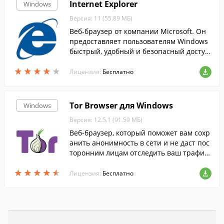
Internet Explorer
Windows
Версия: 11 (55.89 МБ)
Веб-браузер от компании Microsoft. Он
предоставляет пользователям Windows
быстрый, удобный и безопасный доступ
к веб-сайтам. Программа Internet Explor
★
★
★
★
★
★
★
★
★
★
er поддерживает современные веб-стан
Лицензия:
Бесплатно
дарты.
Tor Browser для Windows
Windows
Версия: 12.5.1 (91.59 МБ)
Веб-браузер, который поможет вам сохр
анить анонимность в сети и не даст пос
торонним лицам отследить ваш трафик
и местоположение....
★
★
★
★
★
★
★
★
★
★
Лицензия:
Бесплатно