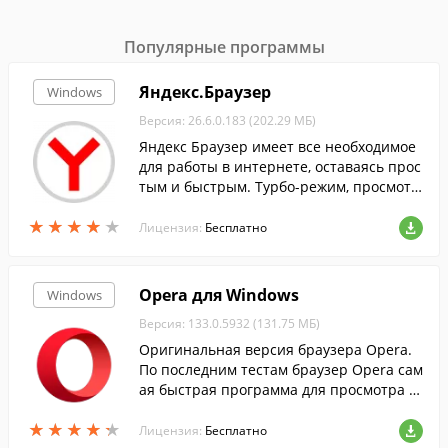
Популярные программы
Яндекс.Браузер
Windows
Версия: 26.6.0.183 (202.29 МБ)
Яндекс Браузер имеет все необходимое
для работы в интернете, оставаясь прос
тым и быстрым. Турбо-режим, просмотр
документов, переводчик, встроенный ан
★
★
★
★
★
★
★
★
★
★
тивирус, синхронизация данных и др....
Лицензия:
Бесплатно
Opera для Windows
Windows
Версия: 133.0.5932 (131.75 МБ)
Оригинальная версия браузера Opera.
По последним тестам браузер Opera сам
ая быстрая программа для просмотра ст
раниц в интернете....
★
★
★
★
★
★
★
★
★
★
Лицензия:
Бесплатно