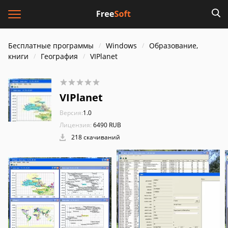
Бесплатные программы
Windows
Образование,
книги
География
VIPlanet
VIPlanet
Версия:
1.0
Лицензия:
6490 RUB
218 скачиваний