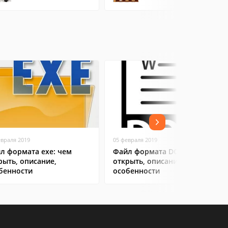
евраля 2019
05 февраля 2019
л формата exe: чем
Файл формата DOC: чем
рыть, описание,
открыть, описание,
бенности
особенности