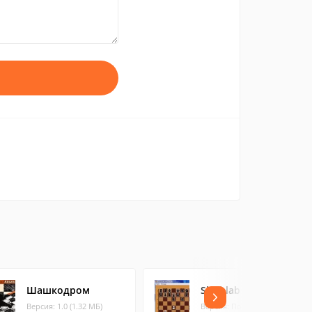
Шашкодром
Slashlab Шахматы
Версия: 1.0 (1.32 МБ)
Версия: Посл