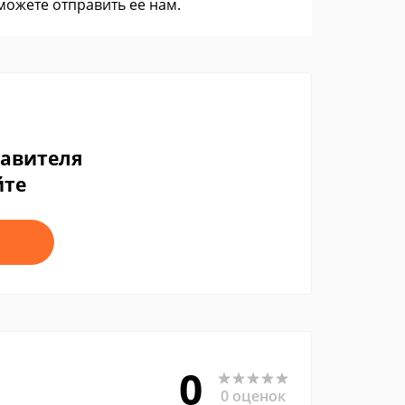
 можете
отправить ее нам
.
тавителя
йте
0
0 оценок