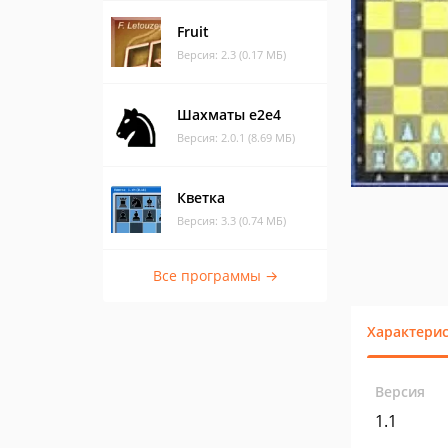
Fruit
Версия: 2.3 (0.17 МБ)
Шахматы e2e4
Версия: 2.0.1 (8.69 МБ)
Кветка
Версия: 3.3 (0.74 МБ)
Все программы →
Характери
Версия
1.1