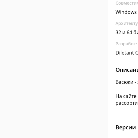
Совмести
Windows 
Архитект
32 и 64 б
Разработ
Diletant
Описан
Васюки -
На сайте
рассорти
Версии