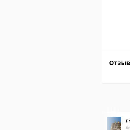
Отзы
P
Ве