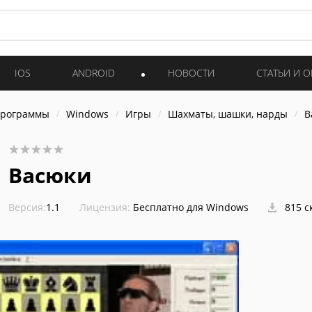
IOS
ANDROID
НОВОСТИ
СТАТЬИ И 
программы
Windows
Игры
Шахматы, шашки, нарды
В
Васюки
Версия:
1.1
Лицензия:
Бесплатно для Windows
815 с