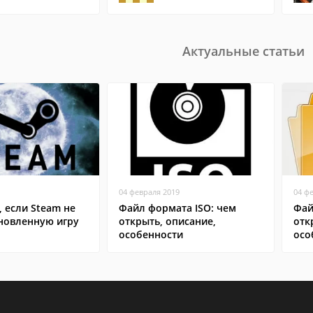
Актуальные статьи
04 февраля 2019
04 ф
, если Steam не
Файл формата ISO: чем
Фай
ановленную игру
открыть, описание,
отк
особенности
осо