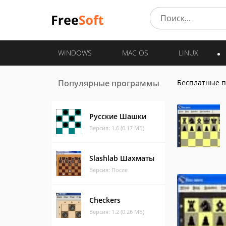
WINDOWS
MAC OS
LINUX
Популярные программы
Бесплатные 
Русские Шашки
Версия: 1.6 (0.17 МБ)
Slashlab Шахматы
Версия: После
Checkers
Версия: 1.2 (0.26 МБ)