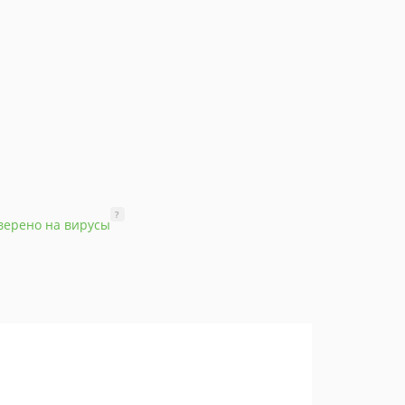
?
верено на вирусы