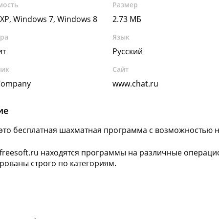
мость
Размер
XP, Windows 7, Windows 8
2.73 МБ
ура
Язык
ит
Русский
чик
Сайт
 Company
www.chat.ru
ие
 это бесплатная шахматная программа с возможностью 
 freesoft.ru находятся программы на различные операц
рованы строго по категориям.