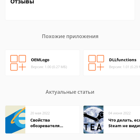
Отзывы
Похожие приложения
OEMLogo
DLLfunctions
Версия: 1.00 (0.27 МБ)
Версия: 1.01 (0.29
Актуальные статьи
20 мая 2022
04 июня 2022
Свойства
Что делать, ес
обозревателя
Steam не види
Internet Explorer где
установленную
находится