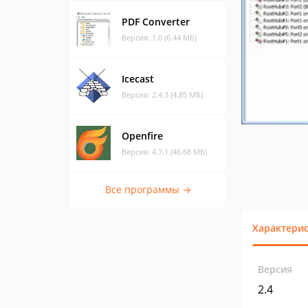
PDF Converter
Версия: 1.0 (6.44 МБ)
Icecast
Версия: 2.4.3 (4.85 МБ)
Openfire
Версия: 4.7.1 (46.68 МБ)
Все программы →
Характери
Версия
2.4