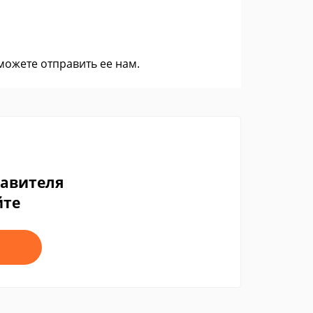
 можете
отправить ее нам
.
тавителя
йте