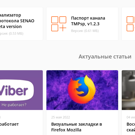
нализатор
Паспорт канала
ротокола SENAO
TMPsp, v1.2.3
eta version
Версия: (0.61 МБ)
рсия: (0.53 МБ)
Актуальные статьи
8
25 мая 2022
04 и
работает
Визуальные закладки в
Вос
Firefox Mozilla
ска