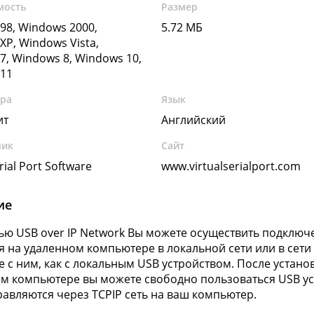
мость
Размер
98, Windows 2000,
5.72 МБ
XP, Windows Vista,
7, Windows 8, Windows 10,
11
ура
Язык
ит
Английский
чик
Сайт
rial Port Software
www.virtualserialport.com
ие
ю USB over IP Network Вы можете осуществить подключе
я на удаленном компьютере в локальной сети или в сети I
е с ним, как с локальным USB устройством. После устано
м компьютере вы можете свободно пользоваться USB устр
авляются через TCPIP сеть на ваш компьютер.