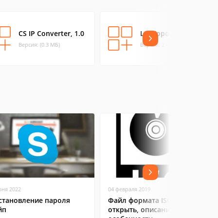
CS IP Converter, 1.0
LanTopolog
Версия: (0.3 МБ)
Версия: 2.43 (1.19 МБ)
юня 2022
04 февраля 2019
становление пароля
Файл формата ISO: чем
йп
открыть, описание,