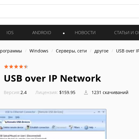
IOS
ANDROID
НОВОСТИ
СТАТЬИ И 
программы
Windows
Серверы, сети
другое
USB over I
USB over IP Network
Версия:
2.4
Лицензия:
$159.95
1231 скачиваний