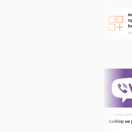
А
п
b
Ве
21 ноября 201
Вайбер не 