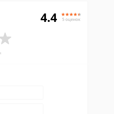
4.4
5 оценок
и