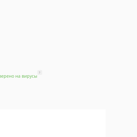
?
верено на вирусы