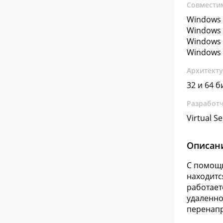
Совмести
Windows 
Windows 
Windows 
Windows 
Архитект
32 и 64 б
Разработ
Virtual Se
Описан
С помощь
находитс
работает
удаленно
перенапр