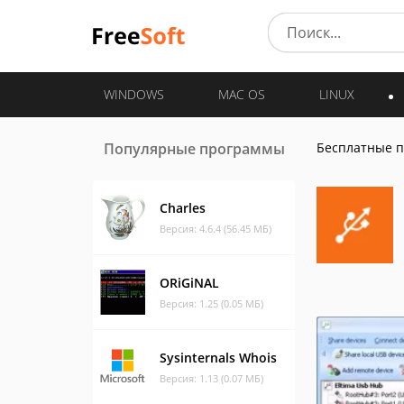
WINDOWS
MAC OS
LINUX
Популярные программы
Бесплатные 
Charles
Версия: 4.6.4 (56.45 МБ)
ORiGiNAL
Версия: 1.25 (0.05 МБ)
Sysinternals Whois
Версия: 1.13 (0.07 МБ)