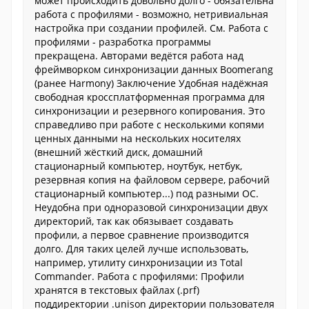
может происходить довольно долго - обязательна
работа с профилями - возможно, нетривиальная
настройка при создании профилей. См. Работа с
профилями - разработка программы
прекращена. Авторами ведётся работа над
фреймворком синхронизации данных Boomerang
(ранее Harmony) Заключение Удобная надёжная
свободная кроссплатформенная программа для
синхронизации и резервного копирования. Это
справедливо при работе с несколькими копями
ценных данными на нескольких носителях
(внешний жёсткий диск, домашний
стационарный компьютер, ноутбук, нетбук,
резервная копия на файловом сервере, рабочий
стационарный компьютер...) под разными ОС.
Неудобна при одноразовой синхронизации двух
директорий, так как обязывает создавать
профили, а первое сравнение производится
долго. Для таких целей лучше использовать,
например, утилиту синхронизации из Total
Commander. Работа с профилями: Профили
хранятся в текстовых файлах (.prf)
поддиректории .unison директории пользователя