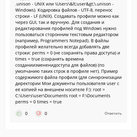
.unison - UNIX или \Users\&lt;user&gt;\.unison -
Windows). Кодировка файлов - UTF-8, перенос
строки - LF (UNIX). Создавать профили можно как
через GUI, так и вручную. Для создания и
редактирования профилей под Windows нужно
пользоваться сторонним текстовым редактором
(например, Programmers Notepad). В файлы
профилей желательно всегда добавлять две
строки: perms = 0 (не сохранять права доступа) и
times = true (сохранять времена
созданиизмененидоступа для файлов) (по
умолчанию таких строк в профиле нет). Пример
содержимого файла профиля (для синхронизации
директории Мои документы пользователя user с
её копией на внешнем носителе F:): root =
C:\Users\user\Documents root = F:\Documents
perms = 0 times = true
0
0
Ответить