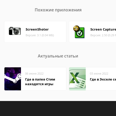
Похожие приложения
ScreenShoter
Screen Captur
Версия: 3.1 (0.04 МБ)
Версия: 2.50 (0.29
Актуальные статьи
06 июня 2022
03 июня 2022
Где в папке Стим
Где в Экселе с
находятся игры