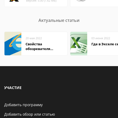
Версия: 5.00 (1.62 МБ)
Актуальные статьи
20 мая 2022
03 июня 2022
Свойства
Где в Экселе с
обозревателя
Internet Explorer где
находится
УЧАСТИЕ
Добавить программу
Добавить обзор или статью