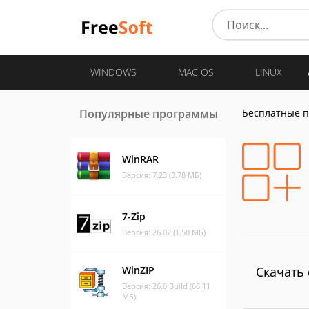
WINDOWS
MAC OS
LINUX
Популярные программы
Бесплатные 
WinRAR
Версия: 7.23 (3.78 МБ)
7-Zip
Версия: 26.02 (1.58 МБ)
WinZIP
Скачать 
Версия: 26.0 Build (66.11
МБ)