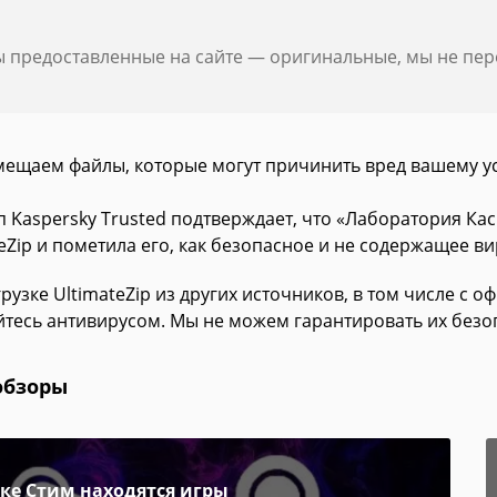
ы предоставленные на сайте — оригинальные, мы не пе
мещаем файлы, которые могут причинить вред вашему у
п Kaspersky Trusted подтверждает, что «Лаборатория К
eZip и пометила его, как безопасное и не содержащее ви
рузке UltimateZip из других источников, в том числе с 
йтесь антивирусом. Мы не можем гарантировать их безо
обзоры
пке Стим находятся игры