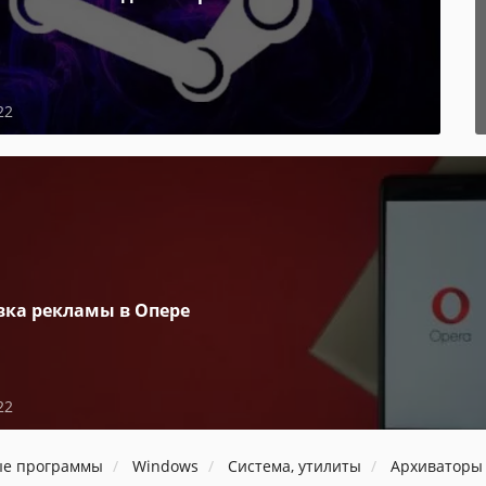
22
вка рекламы в Опере
22
ые программы
Windows
Система, утилиты
Архиваторы