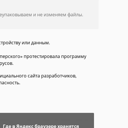
реупаковываем и не изменяем файлы.
стройству или данным.
асперского» протестировала программу
русов.
официального сайта разработчиков,
пасность.
Где в Яндекс браузере хранятся