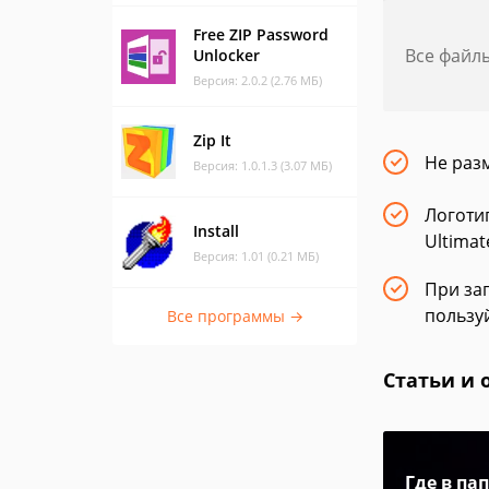
Free ZIP Password
Все файл
Unlocker
Версия: 2.0.2 (2.76 МБ)
Zip It
Не раз
Версия: 1.0.1.3 (3.07 МБ)
Логоти
Install
Ultimat
Версия: 1.01 (0.21 МБ)
При заг
пользу
Все программы →
Статьи и 
Где в па