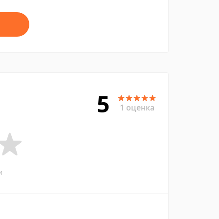
5
1 оценка
и