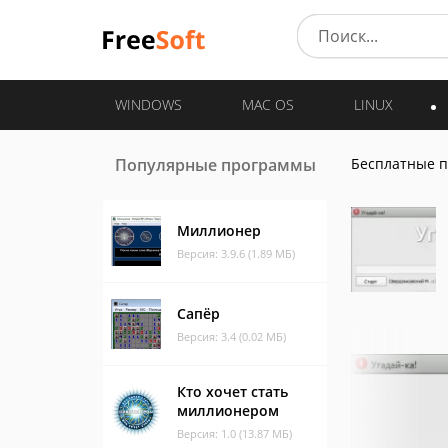
WINDOWS
MAC OS
LINUX
Популярные программы
Бесплатные 
Миллионер
Версия: 3.9.6 (1.89 МБ)
Сапёр
Версия: 3.4 (0.02 МБ)
Кто хочет стать
миллионером
Версия: 1.0 (13.87 МБ)