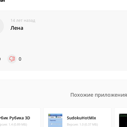
14 лет назад
Лена
0
0
Похожие приложения
убик Рубика 3D
SudokuHotMix
рсия: 1.4 (0.89 МБ)
Версия: 1.0 (0.37 МБ)