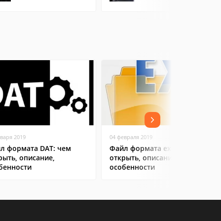
нваря 2019
04 февраля 2019
л формата DAT: чем
Файл формата exe: чем
рыть, описание,
открыть, описание,
бенности
особенности