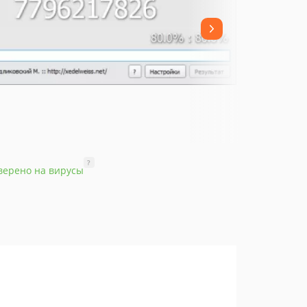
?
верено на вирусы