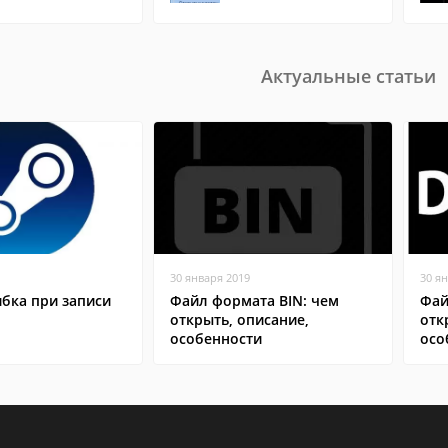
Актуальные статьи
30 января 2019
30 я
бка при записи
Файл формата BIN: чем
Фай
открыть, описание,
отк
особенности
осо