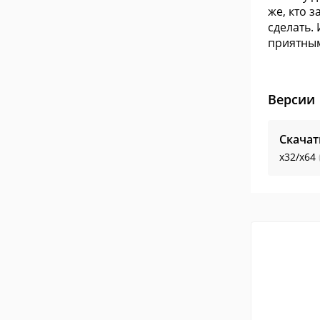
же, кто 
сделать.
приятным
Версии
Скачат
x32/x64