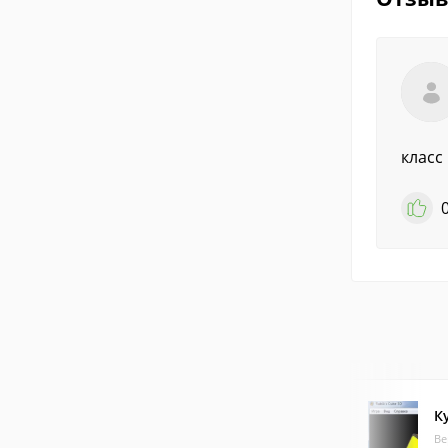
класс
К
Ве