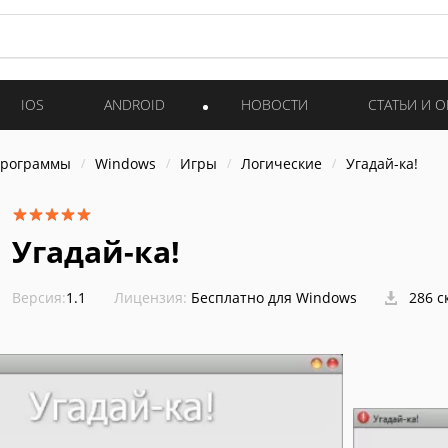
IOS
ANDROID
НОВОСТИ
СТАТЬИ И 
программы
Windows
Игры
Логические
Угадай-ка!
Угадай-ка!
Версия:
1.1
Лицензия:
Бесплатно для Windows
286 с