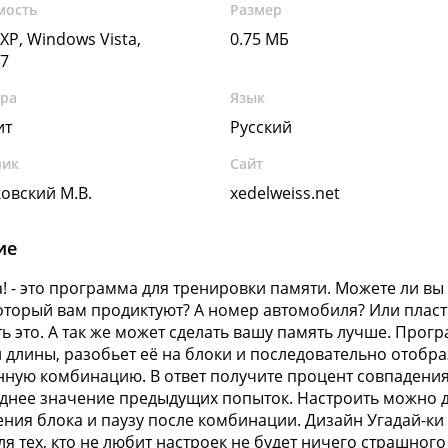
мость
Размер
XP, Windows Vista,
0.75 МБ
7
ура
Язык
ит
Русский
чик
Сайт
овский М.В.
xedelweiss.net
ие
а! - это программа для тренировки памяти. Можете ли 
оторый вам продиктуют? А номер автомобиля? Или пласт
ь это. А так же может сделать вашу память лучше. Про
 длины, разобьет её на блоки и последовательно отобраз
ную комбинацию. В ответ получите процент совпадения 
еднее значение предыдущих попыток. Настроить можно д
ния блока и паузу после комбинации. Дизайн Угадай-ки
ля тех, кто не любит настроек не будет ничего страшного