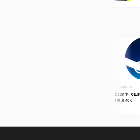
19 мая 2022
Steam: оши
на диск