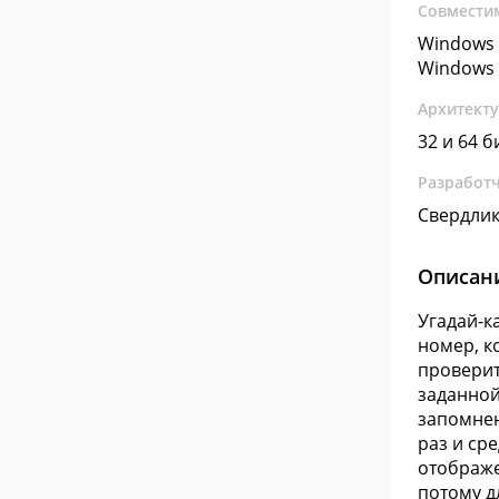
Совмести
Windows 
Windows 
Архитект
32 и 64 б
Разработ
Свердлик
Описан
Угадай-к
номер, к
проверит
заданной
запомнен
раз и ср
отображе
потому д