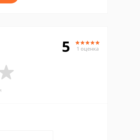
5
1 оценка
и