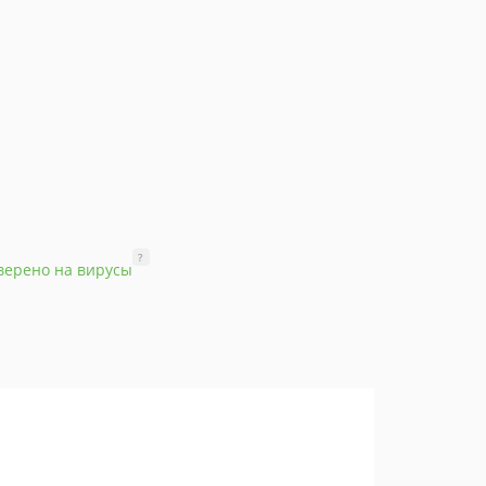
?
верено на вирусы