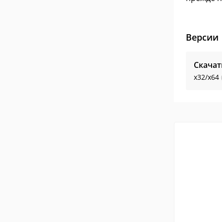
Версии
Скача
x32/x64