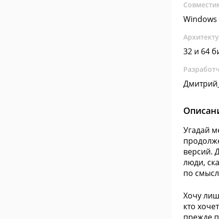
Совмести
Windows 
Архитект
32 и 64 б
Разработ
Дмитрий_
Описан
Угадай м
продолже
версий. 
люди, ск
по смысл
Хочу лиш
кто хоче
прежде п