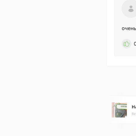
очень
Н
Ве