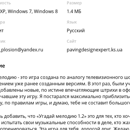
мость
Размер
XP, Windows 7, Windows 8
1.4 МБ
ура
Язык
ит
Русский
чик
Сайт
plosion@yandex.ru
pavingdesignexpert.ks.ua
ие
елодию - это игра создана по аналогу телевизионного ш
нием уже ранее созданным версиям. В этот раз, были у
Добавлены новые, по истине впечатляющие штрихи в офо
ачавшие эту игру. Я постарался максимально приблизить
у, по правилам игры, и думаю, тебе не составит большого
ь добавить, что «Угадай мелодию 1.2» это для тех, кто х
т испытать свои музыкальные способности в деле, кто жа
отренироваться. Эта игра для тебя, дорогой друг. Желаю