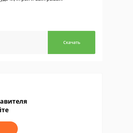
Скачать
тавителя
йте