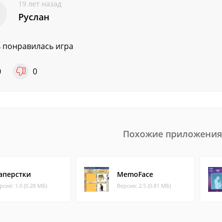
19 лет назад
Руслан
 понравилась игра
0
0
Похожие приложения
аперстки
MemoFace
рсия: 1.0 (0.28 МБ)
Версия: 2.5 (0.81 МБ)