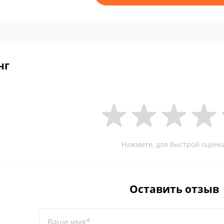
нг
Нажмите, для быстрой оценк
Оставить отзыв
Ваше имя*