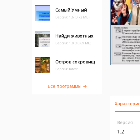
Самый Умный
Версия: 1.6 (0.72 МБ)
Найди животных
Версия: 1.0 (10.69 МБ)
Остров сокровищ
Версия: latest
Все программы →
Характери
Версия
1.2