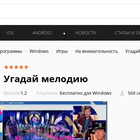
IOS
ANDROID
НОВОСТИ
СТАТЬИ И 
программы
Windows
Игры
На внимательность
Угада
Угадай мелодию
Версия:
1.2
Лицензия:
Бесплатно для Windows
569 с