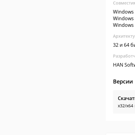
Совмести
Windows 
Windows 
Windows 
Архитект
32 и 64 б
Разработ
HAN Soft
Версии
Скачат
x32/x64