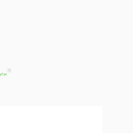
?
усы