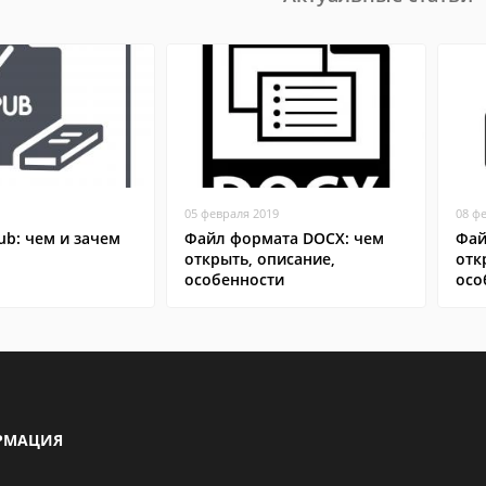
05 февраля 2019
08 ф
b: чем и зачем
Файл формата DOCX: чем
Фай
открыть, описание,
отк
особенности
осо
РМАЦИЯ