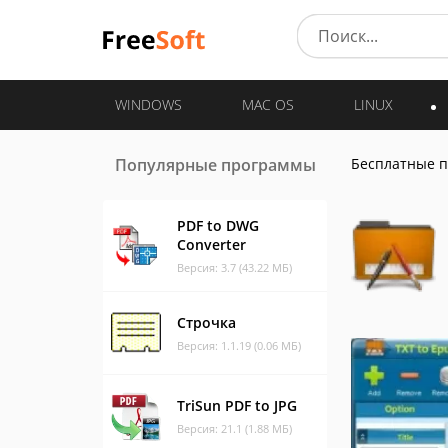
WINDOWS
MAC OS
LINUX
Популярные программы
Бесплатные 
PDF to DWG
Converter
Версия: 3.7 (43.22 МБ)
Строчка
Версия: 1.1.19 (0.06 МБ)
TriSun PDF to JPG
Версия: 21.1 (1.88 МБ)