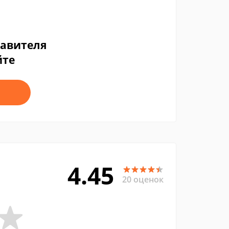
тавителя
йте
4.45
20 оценок