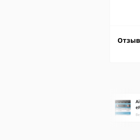
Отзы
Ai
e
Ве