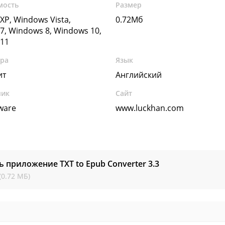
мость
Размер
XP, Windows Vista,
0.72Мб
7, Windows 8, Windows 10,
11
ура
Язык
ит
Английский
чик
Сайт
ware
www.luckhan.com
ь приложение TXT to Epub Converter
3.3
(0.72 МБ)