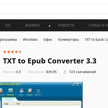
IOS
ANDROID
НОВОСТИ
СТАТЬИ И 
программы
Windows
Офис
Конверторы
TXT to Epub C
TXT to Epub Converter 3.3
Версия:
3.3
Лицензия:
$39.95
723 скачиваний