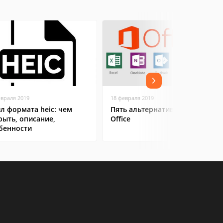
евраля 2019
18 февраля 2019
л формата heic: чем
Пять альтернатив Microsoft
рыть, описание,
Office
бенности