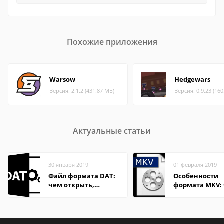
Похожие приложения
Warsow
Hedgewars
Версия: 2.1.2 (431.87 МБ)
Версия: 0.9.23 (16
Актуальные статьи
30 января 2019
01 февраля 2019
Файл формата DAT:
Особенности
чем открыть,
формата MKV:
описание,
открыть на Wi
особенности
и macOS