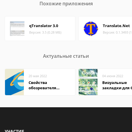
Похожие приложения
qTranslator 3.0
Translate.Net
Версия: 3.5 (0.28 МБ)
Версия: 0.1.3493 (
Актуальные статьи
20 мая 2022
04 июня 2022
Свойства
Визуальные
обозревателя
закладки для 
Internet Explorer где
Chrome
находится
УЧАСТИЕ