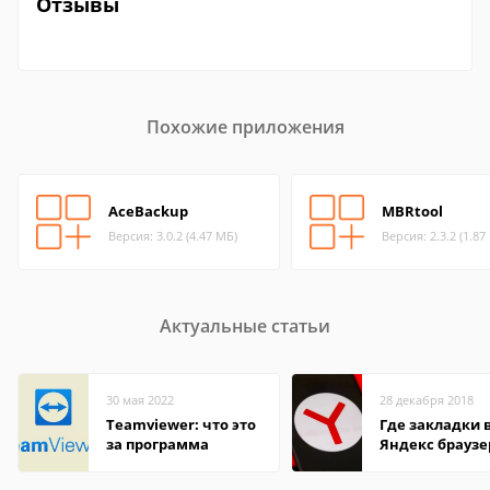
Отзывы
Похожие приложения
AceBackup
MBRtool
Версия: 3.0.2 (4.47 МБ)
Версия: 2.3.2 (1.87
Актуальные статьи
30 мая 2022
28 декабря 2018
Teamviewer: что это
Где закладки 
за программа
Яндекс браузе
Андроид теле