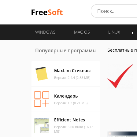
WINDOWS
MAC OS
LINUX
Популярные программы
Бесплатные 
MaxLim Стикеры
Версия: 2.4.4 (2.88 МБ)
Календарь
Версия: 1.3 (0.21 МБ)
Efficient Notes
Версия: 5.60 Build (16.13
МБ)