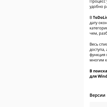
Процесс 
удобно р
В
ToDoLi
дату око
категори
чем, раз
Весь спи
доступа,
функция 
многим к
В поиск
для Wind
Версии