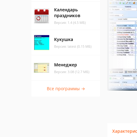
Календарь
праздников
Версия: 1.4 (4.5 МБ)
Кукушка
Версия: latest (0.15 МБ)
Менеджер
Версия: 3.08 (12.7 МБ)
Все программы →
Характери