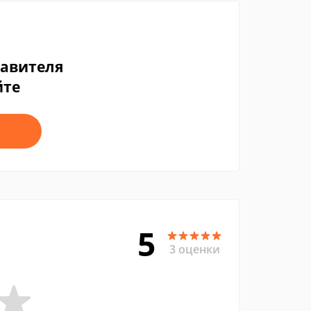
тавителя
йте
5
3 оценки