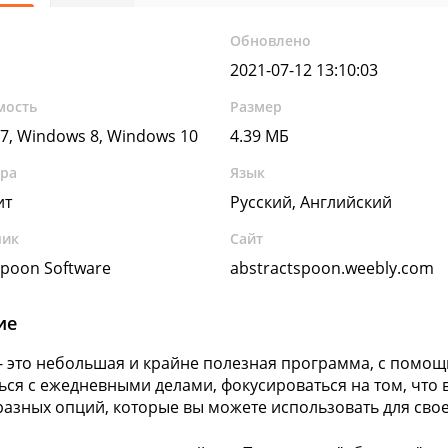
Обновлено
2021-07-12 13:10:03
мость
Размер
7, Windows 8, Windows 10
4.39 МБ
ура
Язык
ит
Русский, Английский
чик
Сайт
Spoon Software
abstractspoon.weebly.com
ие
 - это небольшая и крайне полезная программа, с помо
ься с ежедневными делами, фокусироваться на том, что
азных опций, которые вы можете использовать для свое