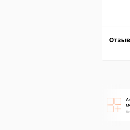
Отзы
А
м
Ве