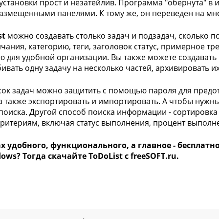
установки прост и незатейлив. Программа "обернута" в 
азмещенными панелями. К тому же, он переведен на множ
st
можно создавать столько задач и подзадач, сколько п
нчания, категорию, теги, заголовок статус, примерное т
ю для удобной организации. Вы также можете создавать
бивать одну задачу на несколько частей, архивировать и
сок задач можно защитить с помощью пароля для пред
 а также экспортировать и импортировать. А чтобы нужн
поиска. Другой способ поиска информации - сортировка
ритериям, включая статус выполнения, процент выполнен
ах удобного, функционального, а главное - бесплат
ows? Тогда скачайте ToDoList с freeSOFT.ru.