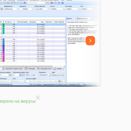
?
верено на вирусы