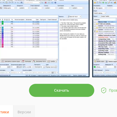
Скачать
Про
стики
Версии