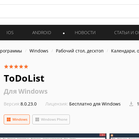
IOS
ANDROID
НОВОСТИ
СТАТЬИ И 
программы
Windows
Рабочий стол, десктоп
Календари, 
ToDoList
Для Windows
Версия:
8.0.23.0
Лицензия:
Бесплатно для Windows
1
Windows
Windows Phone