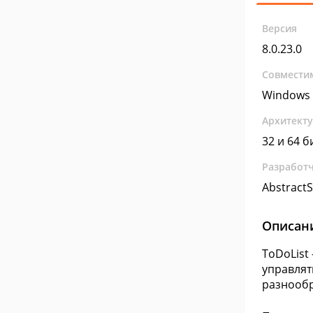
Версия
8.0.23.0
Совмести
Windows 
Архитект
32 и 64 б
Разработ
Abstract
Описан
ToDoList
управлят
разнообр