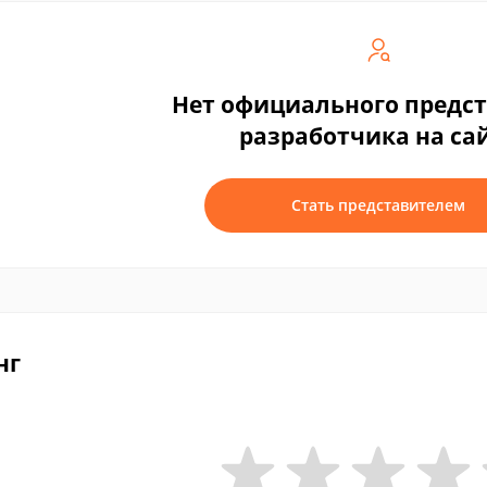
Нет официального предс
разработчика на са
Стать представителем
нг