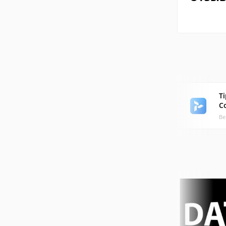
T
C
Ве