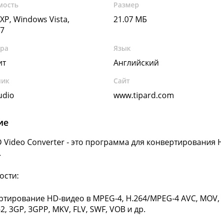
мость
Размер
XP, Windows Vista,
21.07 МБ
7
ура
Язык
ит
Английский
чик
Сайт
udio
www.tipard.com
ие
D Video Converter - это программа для конвертировани
.
ости:
ртирование HD-видео в MPEG-4, H.264/MPEG-4 AVC, MOV, M4
, 3GP, 3GPP, MKV, FLV, SWF, VOB и др.