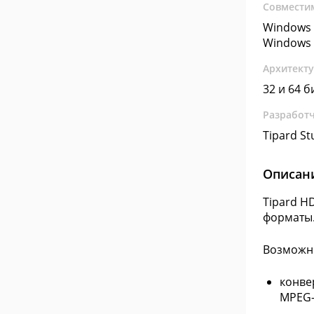
Совмести
Windows 
Windows 
Архитект
32 и 64 б
Разработ
Tipard St
Описан
Tipard H
форматы
Возможн
конве
MPEG-2