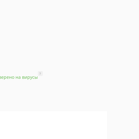
?
верено на вирусы