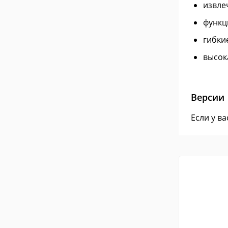
извле
функц
гибки
высок
Версии
Если у в