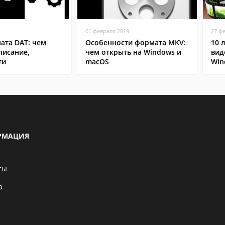
01 февраля 2019
27 ф
ата DAT: чем
Особенности формата MKV:
10 
писание,
чем открыть на Windows и
вид
ти
macOS
Win
РМАЦИЯ
ты
а