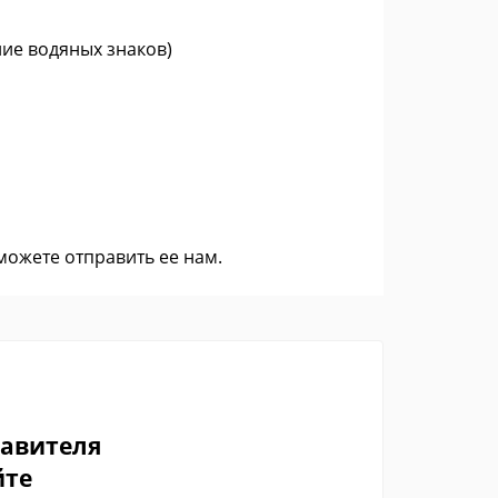
ние водяных знаков)
 можете
отправить ее нам
.
тавителя
йте