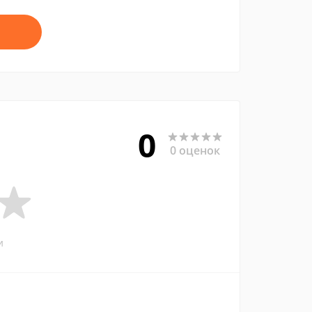
0
0 оценок
и