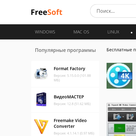
WINDOWS
MAC OS
LINUX
Популярные программы
Бесплатные 
Format Factory
Версия: 5.15.0.0 (101.88
МБ)
ВидеоМАСТЕР
Версия: 12.8 (51.62 МБ)
Freemake Video
Converter
Версия: 4.1.14.1 (0.97 МБ)