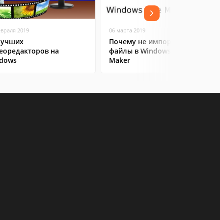
евраля 2019
06 марта 2019
лучших
Почему не импортируются
еоредакторов на
файлы в Windows Movie
dows
Maker