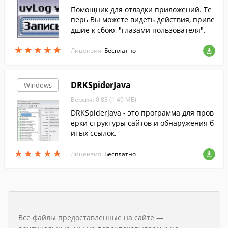
Помощник для отладки приложений. Те
перь Вы можете видеть действия, приве
дшие к сбою, "глазами пользователя".
★
★
★
★
★
★
★
★
★
★
Лицензия:
Бесплатно
DRKSpiderJava
Windows
Версия: 0.83 (1.49 МБ)
DRKSpiderJava - это программа для пров
ерки структуры сайтов и обнаружения б
итых ссылок.
★
★
★
★
★
★
★
★
★
★
Лицензия:
Бесплатно
Все файлы предоставленные на сайте —