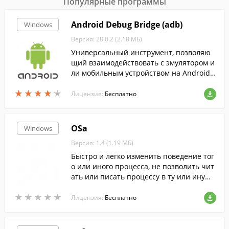
Популярные программы
Android Debug Bridge (adb)
Windows
Версия: 28.0.2 (2.18 МБ)
Универсальный инструмент, позволяю
щий взаимодействовать с эмулятором и
ли мобильным устройством на Android,п
одключенным к вашему ПК. Работает из
★
★
★
★
★
★
★
★
★
★
командной строки.
Лицензия:
Бесплатно
OSa
Windows
Версия: 1.4 (1.19 МБ)
Быстро и легко изменить поведение тог
о или иного процесса, не позволить чит
ать или писать процессу в ту или иную
ветку реестра, эмулировать наличие (от
★
★
★
★
★
★
★
★
★
★
сутствие) файлов, отлаживать свои и чу
Лицензия:
Бесплатно
жие программы - все это позволяет сдел
ать OS’a.