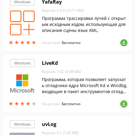
YafaRay
Windows
Версия: 3.3.0 (24.71 МБ)
Программа трассировки лучей c открыт
ым исходным кодом, использующая для
описания сцены язык XML.
★
★
★
★
★
★
★
★
★
★
Лицензия:
Бесплатно
LiveKd
Windows
Версия: 5.62 (0.48 МБ)
Программа, которая позволяет запускат
ь отладчики ядра Microsoft Kd и Windbg,
входящие в пакет инструментов отладк
и для ОС Windows, в действующей систе
★
★
★
★
★
★
★
★
★
★
ме в локальном режиме.
Лицензия:
Бесплатно
uvLog
Windows
Версия: 0.1 (1.43 МБ)