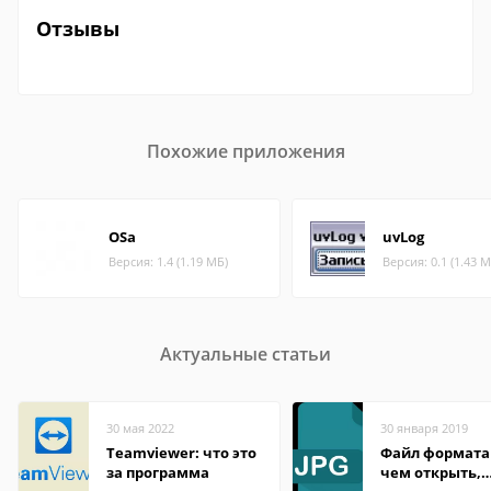
Отзывы
Похожие приложения
OSa
uvLog
Версия: 1.4 (1.19 МБ)
Версия: 0.1 (1.43 М
Актуальные статьи
30 мая 2022
30 января 2019
Teamviewer: что это
Файл формата 
за программа
чем открыть,