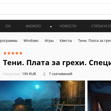
IOS
ANDROID
НОВОСТИ
СТАТЬИ И 
программы
Windows
Игры
Квесты
Тени. Плата за гр
Тени. Плата за грехи. Спе
Лицензия:
199 RUB
7 скачиваний