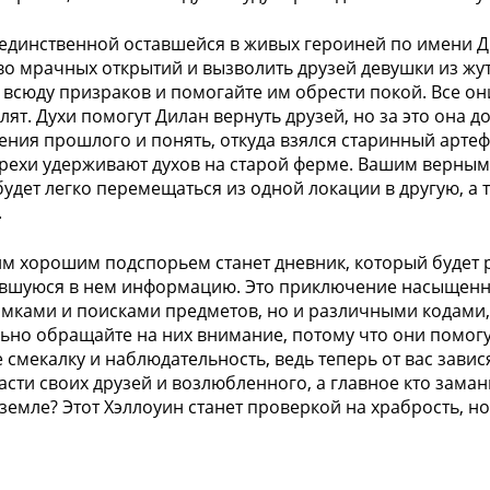
 единственной оставшейся в живых героиней по имени 
о мрачных открытий и вызволить друзей девушки из жут
 всюду призраков и помогайте им обрести покой. Все они
лят. Духи помогут Дилан вернуть друзей, но за это она 
ения прошлого и понять, откуда взялся старинный артефа
рехи удерживают духов на старой ферме. Вашим верным
будет легко перемещаться из одной локации в другую, а т
.
м хорошим подспорьем станет дневник, который будет 
вшуюся в нем информацию. Это приключение насыщенн
мками и поисками предметов, но и различными кодами
ьно обращайте на них внимание, потому что они помогу
 смекалку и наблюдательность, ведь теперь от вас зави
асти своих друзей и возлюбленного, а главное кто заман
земле? Этот Хэллоуин станет проверкой на храбрость, но 