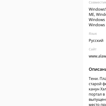
Совмести
Windows9
ME, Wind
Windows 
Windows 
Язык
Русский
Сайт
www.alaw
Описан
Тени. Пл
старой ф
канун Хэ
портал в
выпущены
место пр