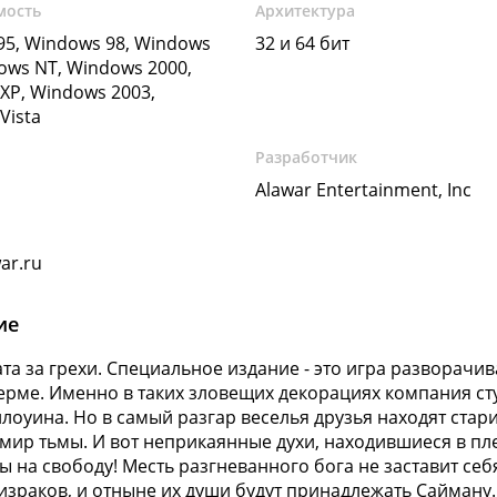
мость
Архитектура
5, Windows 98, Windows
32 и 64 бит
ows NT, Windows 2000,
XP, Windows 2003,
Vista
Разработчик
Alawar Entertainment, Inc
ar.ru
ие
ата за грехи. Специальное издание - это игра разворач
ерме. Именно в таких зловещих декорациях компания ст
ллоуина. Но в самый разгар веселья друзья находят ста
 мир тьмы. И вот неприкаянные духи, находившиеся в пл
 на свободу! Месть разгневанного бога не заставит себя
израков, и отныне их души будут принадлежать Сайману.