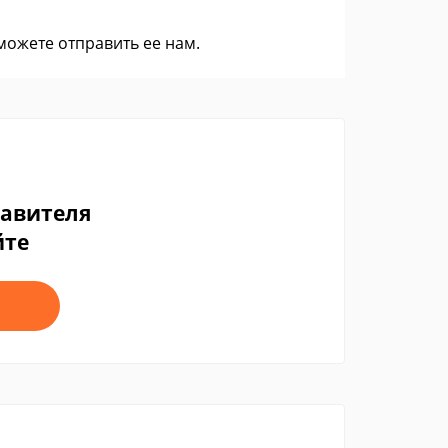
 можете
отправить ее нам
.
тавителя
йте