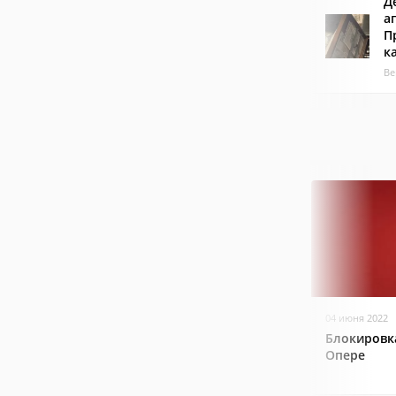
Д
а
П
к
Ве
04 июня 2022
Блокировк
Опере