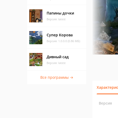
Папины дочки
Версия: latest
Супер Корова
Версия: 1.0.0.0 (0.86 МБ)
Дивный сад
Версия: latest
Все программы →
Характери
Версия