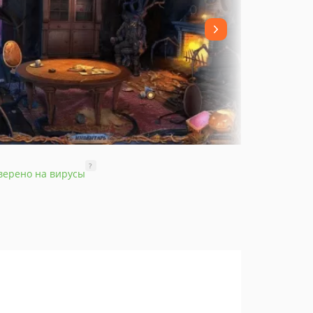
?
верено на вирусы