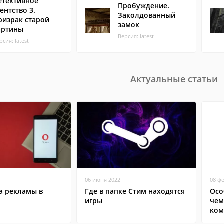
етективное
Пробуждение.
гентство 3.
Заколдованный
ризрак старой
замок
артины
Версия: latest
рсия: latest
Актуальные статьи
06 июня 2022
08 ф
а рекламы в
Где в папке Стим находятся
Осо
игры
чем
ком
сма