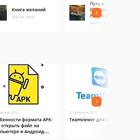
Путь в
Книга желаний
бесконечность.
Новая Атлантида
Версия: latest
Версия: latest
евраля 2019
27 февраля 2019
бенности формата APK:
Teamviewer для Ubuntu
 открыть файл на
пьютере и Андроид-
ртфоне