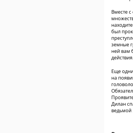
Вместе с
множеств
находите
был прок
преступл
земные г
ней вам 
действия
Еще одни
на появи
головоло
Обязател
Проявите
Дилан сп
ведьмой 