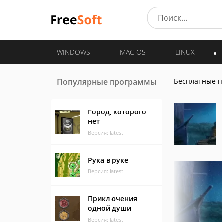
WINDOWS
MAC OS
LINUX
Популярные программы
Бесплатные 
Город, которого
нет
Версия: latest
Рука в руке
Версия: latest
Приключения
одной души
Версия: latest