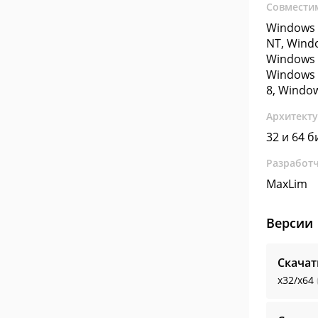
Совмести
Windows 
NT, Wind
Windows 
Windows 
8, Windo
Архитект
32 и 64 б
Разработ
MaxLim
Версии
Скача
x32/x64