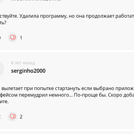
ствуйте. Удалила программу, но она продолжает работать
ть?
0
1
8 лет назад
serginho2000
 вылетает при попытке стартануть если выбрано приложе
фейсом перемудрил немного... По-проще бы. Скоро доба
ите.
2
2