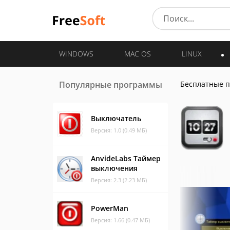
WINDOWS
MAC OS
LINUX
Популярные программы
Бесплатные 
Выключатель
Версия: 1.0 (0.49 МБ)
AnvideLabs Таймер
выключения
Версия: 2.3 (2.23 МБ)
PowerMan
Версия: 1.66 (0.47 МБ)