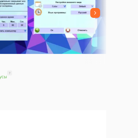
?
усы