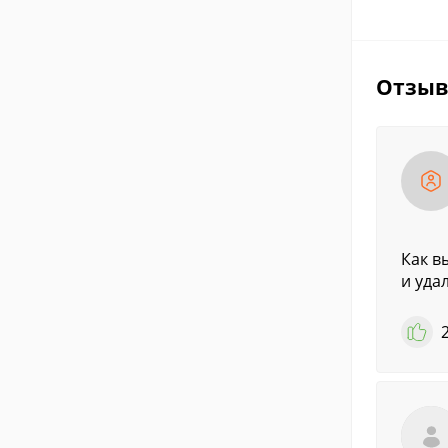
Отзы
Как в
и уда