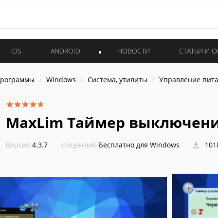
IOS
ANDROID
НОВОСТИ
СТАТЬИ И 
программы
Windows
Система, утилиты
Управление пит
MaxLim Таймер выключения
Версия:
4.3.7
Лицензия:
Бесплатно для Windows
101