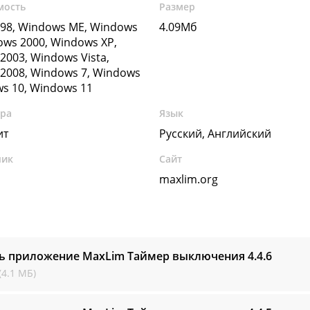
мость
Размер
98, Windows ME, Windows
4.09Мб
ows 2000, Windows XP,
2003, Windows Vista,
2008, Windows 7, Windows
ws 10, Windows 11
ура
Язык
ит
Русский, Английский
чик
Сайт
maxlim.org
ть приложение MaxLim Таймер выключения
4.4.6
(4.1 МБ)