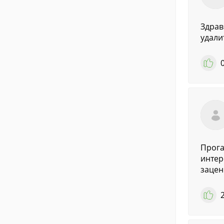
Здрав
удали
Прога
интер
зацен