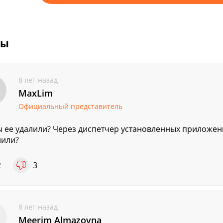
вы
8 лет назад
MaxLim
Официальный представитель
ы ее удалили? Через диспетчер установленных приложен
лили?
2
3
8 лет назад
Meerim Almazovna