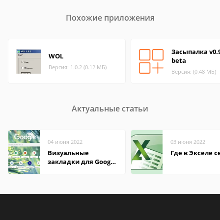
Похожие приложения
Засыпалка v0.
WOL
beta
Версия: 1.0.2 (0.12 МБ)
Версия: (0.48 МБ)
Актуальные статьи
04 июня 2022
03 июня 2022
Визуальные
Где в Экселе с
закладки для Google
Chrome