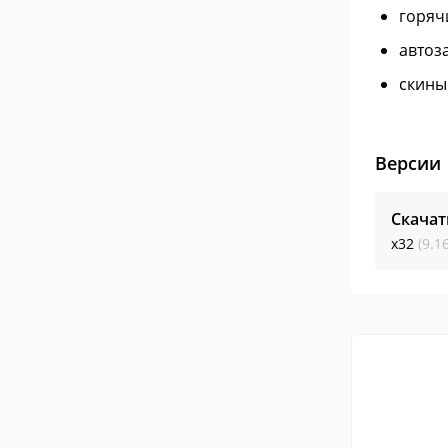
горяч
автоз
скины
Версии
Скачат
x32
(9.1