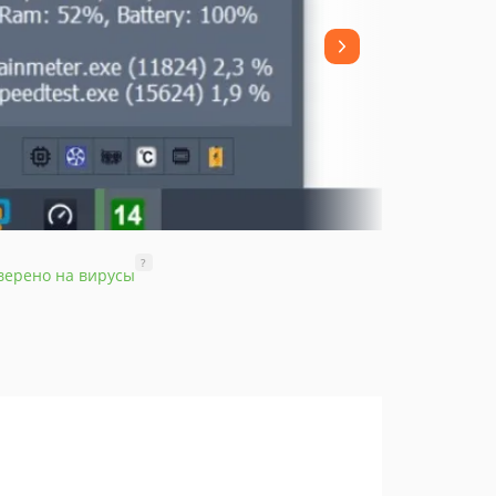
?
верено на вирусы