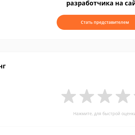
разработчика на са
Стать представителем
нг
Нажмите, для быстрой оценк