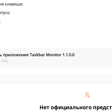
ие клавиши;
апуск;
.
ь приложение Taskbar Monitor
1.1.0.0
6 МБ)
Нет официального предс