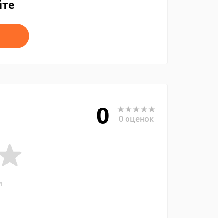
йте
0
0 оценок
и