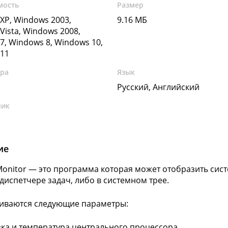
мость
Размер
XP, Windows 2003,
9.16 МБ
Vista, Windows 2008,
7, Windows 8, Windows 10,
11
ура
Язык
Русский, Английский
чик
ие
Monitor — это программа которая может отобразить си
 диспетчере задач, либо в системном трее.
иваются следующие параметры:
зка и температура центрального процессора.