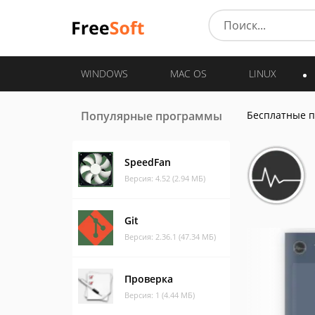
WINDOWS
MAC OS
LINUX
Популярные программы
Бесплатные 
SpeedFan
Версия: 4.52 (2.94 МБ)
Git
Версия: 2.36.1 (47.34 МБ)
Проверка
Версия: 1 (4.44 МБ)