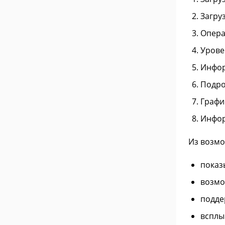
Загруз
Опера
Урове
Инфор
Подро
Графи
Инфор
Из возм
показ
возмо
подде
всплы