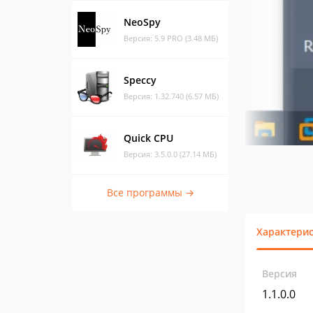
NeoSpy
Версия: 5.9 PRO (3.48 МБ)
Speccy
Версия: 1.32.740 (6.57 МБ)
Quick CPU
Версия: 3.5.0.0 (27.14 МБ)
Все программы →
Характери
Версия
1.1.0.0