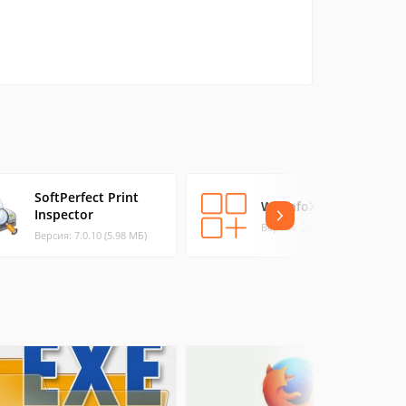
SoftPerfect Print
WinInfoX64
Inspector
Версия: 2026.0 (28.71 МБ)
Версия: 7.0.10 (5.98 МБ)