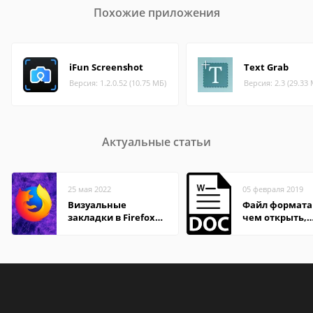
Похожие приложения
iFun Screenshot
Text Grab
Версия: 1.2.0.52 (10.75 МБ)
Версия: 2.3 (29.33
Актуальные статьи
25 мая 2022
05 февраля 2019
Визуальные
Файл формата
закладки в Firefox
чем открыть,
Mozilla
описание,
особенности