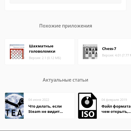
Похожие приложения
Шахматные
Chess-7
головоломки
Версия: 4.01 (7.77
Версия: 2.1 (0.12 МБ)
Актуальные статьи
04 июня 2022
04 февраля 2019
Что делать, если
Файл формата 
Steam не видит
чем открыть,
установленную игру
описание,
особенности