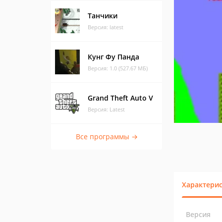
Танчики
Версия: latest
Кунг Фу Панда
Версия: 1.0 (527.67 МБ)
Grand Theft Auto V
Версия: Latest
Все программы →
Характери
Версия