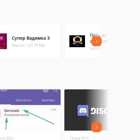
Пять ночей с
Супер Вадимка 3
соником
Версия: 1 (41.78 МБ)
Версия: 0.1 (120.29 МБ)
юня 2022
14 мая 2019