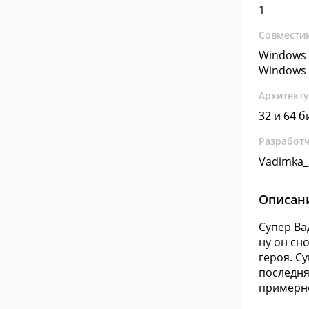
1
Совмести
Windows 
Windows 
Архитект
32 и 64 б
Разработ
Vadimka_
Описан
Супер Ва
ну он сн
героя. С
последня
примерно