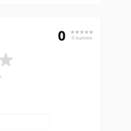
0
0 оценок
и