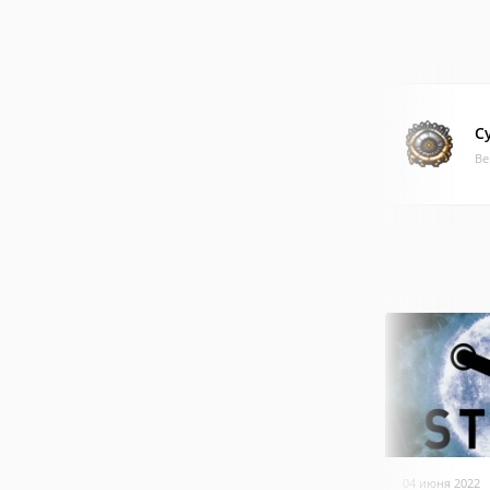
С
Ве
04 июня 2022