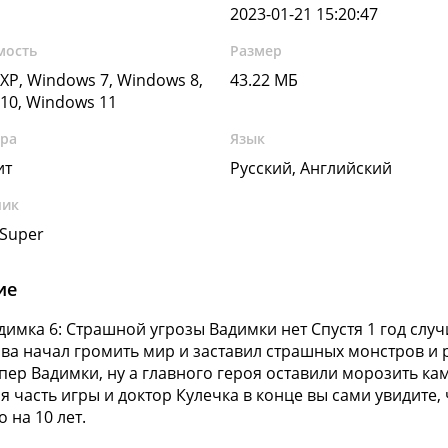
2023-01-21 15:20:47
мость
Размер
XP, Windows 7, Windows 8,
43.22 МБ
10, Windows 11
ура
Язык
ит
Русский, Английский
чик
Super
ие
димка 6: Страшной угрозы Вадимки нет Спустя 1 год случ
ова начал громить мир и заставил страшных монстров и р
упер Вадимки, ну а главного героя оставили морозить кам
я часть игры и доктор Кулечка в конце вы сами увидите,
 на 10 лет.