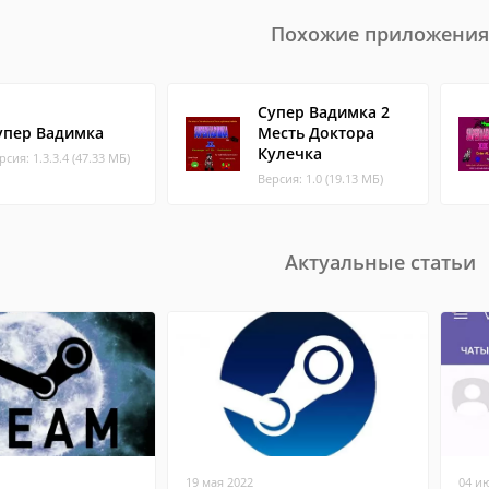
Похожие приложения
Супер Вадимка 2
упер Вадимка
Месть Доктора
Кулечка
рсия: 1.3.3.4 (47.33 МБ)
Версия: 1.0 (19.13 МБ)
Актуальные статьи
19 мая 2022
04 и