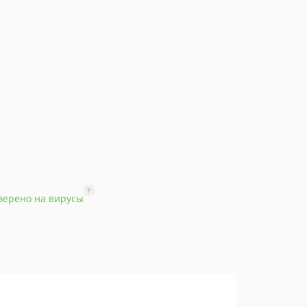
?
верено на вирусы