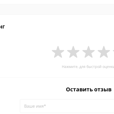
нг
Нажмите, для быстрой оценк
Оставить отзыв
Ваше имя*