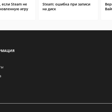
, если Steam не
Steam: ошибка при записи
Вер
ановленную игру
на диск
Вай
РМАЦИЯ
ты
а