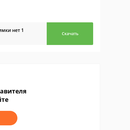
имки нет
1
Скачать
тавителя
йте