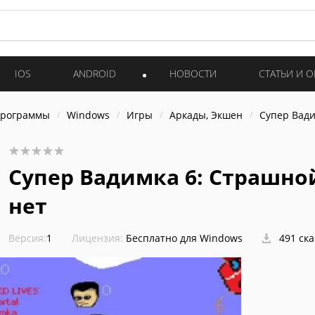
IOS
ANDROID
НОВОСТИ
СТАТЬИ И 
программы
Windows
Игры
Аркады, Экшен
Супер Вади
Супер Вадимка 6: Страшно
нет
Версия:
1
Лицензия:
Бесплатно для Windows
491 ск