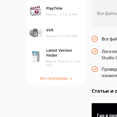
PlayTime
Все файл
Версия: 1.5.3 (2.32 МБ)
Volt
Версия: 1.0.1 (0.64 МБ)
Все фа
Latest Version
Логоти
Finder
Studio 
Версия: 2026.03.13 (14.48
МБ)
Провер
ознако
Все программы →
Статьи и 
Где в па