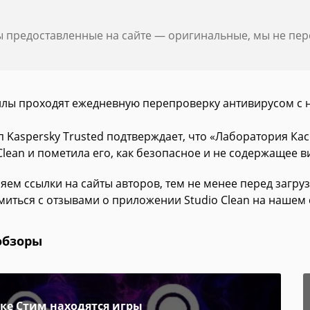
ы предоставленные на сайте — оригинальные, мы не пе
йлы проходят ежедневную перепроверку антивирусом с 
п Kaspersky Trusted подтверждает, что «Лаборатория К
Clean и пометила его, как безопасное и не содержащее в
яем ссылки на сайты авторов, тем не менее перед загру
миться с отзывами о приложении Studio Clean на нашем 
обзоры
пке Стим находятся игры