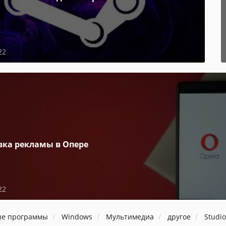
22
вка рекламы в Опере
22
ые программы
Windows
Мультимедиа
другое
Studio