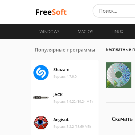
WINDOWS
MAC OS
LINUX
Популярные программы
Бесплатные 
Shazam
Версия: 4.7.9.0
JACK
Версия: 1.9.22 (19.24 МБ)
Скачать 
Aegisub
Версия: 3.2.2 (18.69 МБ)